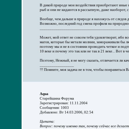
В дикой природе мои воздействия приобретают иные кач
рыб и они не кидаются в рассыпную, даже наоборот, спо
Вообще, чем дальше в природе я нахожусь от следов д
Возможно, последний год смена профиля на природность -
____________________________________________
Может, мой ответ не совсем тебя удовлетворит, ибо вс
магов, которые бы метали молнии, замораживали бы лю
поэтому мы и не в состоянии проводить четкое и под
10 веке и почему это так или не так в 21 веке... Вот в 
Поэтому, Нежный, я не могу сказать, отличается ли кач
_________________
!!! Помните, моя задача не в том, чтобы понравиться 
Aqua
Старейшина Форума
Зарегистрирован: 11.11.2004
Сообщения: 1003
Добавлено: Вт 14.03.2006, 02:54
Цитата:
Вопрос: почему именно так, почему сейчас все делае