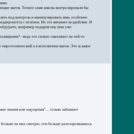
виях.
ующие магов. Точнее сами школы контролировали бы
взять под контроль и манипулировать ими, особенно
одвергаются с пеленок. Но это внешнее воздейтвие. И
 обдурить, например подарив ему (как уже
священии? - ведь это сильно смахивает на чей-то
е пиротехнический а в исполнении магов. Это ж какое
емые знания или ощущения".... только забывают
чем больше на них смотрю, тем больше разочаровываюсь