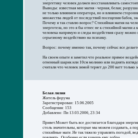
энергетику человек должен восстанавливать самостоят
Выводы: известная мне магия - черная, белая; разруш
не только влиянием оператора, но и влиянием сторон
множества людей от последствий посещения бабок, экс
Почему я так ставлю вопрос? Стихийная магия на челов
энерготела, но это я бы отнес не к стихийной магии а 
человека напрямую и следы воздействия сразу можно н
серьезному воздействию на психику.
Вопрос: почему именно так, почему сейчас все делает
На своем опыте я заметил что реальное прямое воздейс
огненный шарик или 10см молнию или поднять взглядом
считали что человек зимой теряет до 200 ватт только з
Белая лилия
Житель форума
Зарегистрирован: 15.06.2005
Сообщения: 153
Добавлено: Пн 13.03.2006, 23:34
Привет.Может быть все достигается благодаря энерги
столь значительны, которые мы можем создавать, а пор
стихийные маги .Не так тяжело управлять погодой, ве
повлиять.. Особенно если хочешь ему добра.