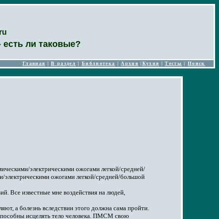
ru
 есть ли таковые?
Главная
|
В раздел
|
Библиотека
|
Архив
|
Кухня
|
Тесты
|
Поиск
рмическими/электрическими ожогами легкой/средней/
ими/электрическими ожогами легкой/средней/большой
ий. Все известные мне воздействия на людей,
еляют, а болезнь вследствии этого должна сама пройти.
не способны исцелять тело человека. ПМСМ свою