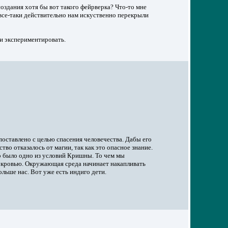
 создания хотя бы вот такого фейрверка? Что-то мне
о все-таки действительно нам искуственно перекрыли
 и экспериментировать.
оставлено с целью спасения человечества. Дабы его
о отказалось от магии, так как это опасное знание.
о было одно из условий Кришны. То чем мы
и кровью. Окружающая среда начинает накапливать
льше нас. Вот уже есть индиго дети.