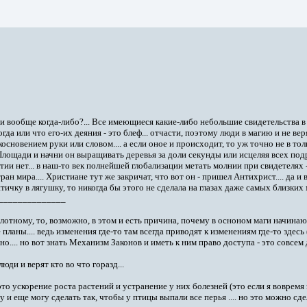
ни вообще когда-либо?... Все имеющиеся какие-либо небольшие свидетельства
гда или что его-их деяния - это блеф... отчасти, поэтому люди в магию и не ве
сновением руки или словом.... а если оное и происходит, то уж точно не в толп
лощади и начни он выращивать деревья за доли секунды или исцеляя всех подряд
антии нет... в наш-то век полнейшей глобализации метать молнии при свидетелях
н мира.... Христиане тут же закричат, что вот он - пришел Антихрист.... да и в
ичку в лягушку, то никогда бы этого не сделала на глазах даже самых близких м
______________
 плотному, то, возможно, в этом и есть причина, почему в осноном маги начина
планы.... ведь изменения где-то там всегда приводят к изменениям где-то здесь 
но.... но вот знать Механизм Законов и иметь к ним право доступа - это совсем д
юди и верят кто во что горазд...
то ускорение роста растений и устранение у них болезней (это если я вовремя 
ну и еще могу сделать так, чтобы у птицы выпали все перья .... но это можно сде