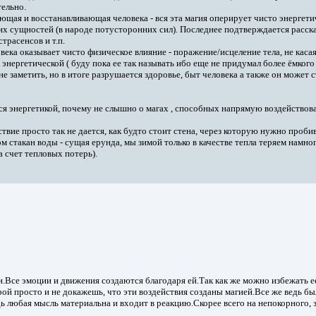
ельно.
ающая и восстанавливающая человека - вся эта магия оперирует чисто энергет
них сущностей (в народе потусторонних сил). Последнее подтверждается расск
трасенсов и т.п.
ека оказывает чисто физическое влияние - поражение/исцеление тела, не касая
к энергетической ( буду пока ее так называть ибо еще не придумал более ёмког
е заметить, но в итоге разрушается здоровье, быт человека а также он может
ся энергетикой, почему не слышно о магах , способных напрямую воздействов
твие просто так не дается, как будто стоит стена, через которую нужно пробив
 стакан воды - сущая ерунда, мы зимой только в качестве тепла теряем намно
а счет тепловых потерь).
и.Все эмоции и движения создаются благодаря ей.Так как же можно избежать е
ой просто и не докажешь, что эти воздействия созданы магией.Все же ведь был
дь любая мысль материальна и входит в реакцию.Скорее всего на непокорного,