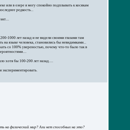
еке или в озере я могу спокойно подплывать к косякам
оследнее редкость...
кт....
200-1000 лет назад и не видели своими глазами там
 на языке человека, становились бы невидимками...
ать со 100% увереностью, почему что-то было так в
вероятностями....
о хотя бы 100-200 лет назад.....
 и экспериментировать.
ать на физический мир? Али нет способных на это?