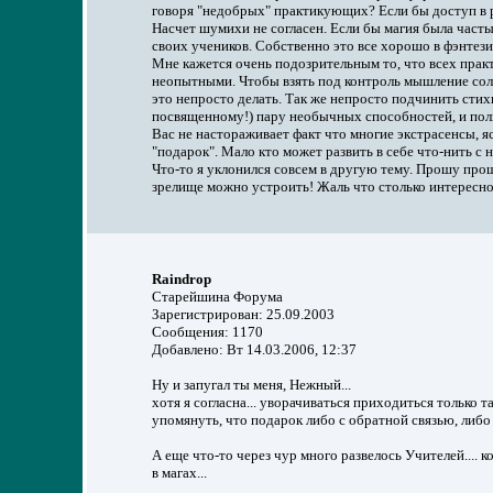
говоря "недобрых" практикующих? Если бы доступ в 
Насчет шумихи не согласен. Если бы магия была част
своих учеников. Собственно это все хорошо в фэнтези
Мне кажется очень подозрительным то, что всех практ
неопытными. Чтобы взять под контроль мышление солд
это непросто делать. Так же непросто подчинить стих
посвященному!) пару необычных способностей, и поль
Вас не настораживает факт что многие экстрасенсы, я
"подарок". Мало кто может развить в себе что-нить с н
Что-то я уклонился совсем в другую тему. Прошу прощ
зрелище можно устроить! Жаль что столько интересног
Raindrop
Старейшина Форума
Зарегистрирован: 25.09.2003
Сообщения: 1170
Добавлено: Вт 14.03.2006, 12:37
Ну и запугал ты меня, Нежный...
хотя я согласна... уворачиваться приходиться только 
упомянуть, что подарок либо с обратной связью, либо 
А еще что-то через чур много развелось Учителей.... 
в магах...