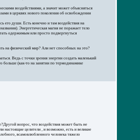
ическими воздействиями, а значит может объясняться
азами в церквях нового поколения об освобождении
сь его души. Есть конечно и там воздействия на
о названия). Энергетическая магия не поражает тело
 стать одержимым или просто подвергнуться
ать на физический мир? Али нет способных на это?
аться. Ведь с точки зрения энергии создать маленький
го больше (как-то на занятии по термодинамике
е?Другой вопрос, что воздействия может быть не
и настоящие целители , и возможно, есть и великие
 злобного, всамовлюбленного человека тяжело