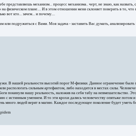
ебе представляешь механизм... процесс механизма.. черт, не знаю, как назвать,
 на физическом плане.... И в этом отношении меня склоняет поверить в то, чт
 вот кто... зачем... и почему....
Вам или подружиться с Вами. Моя задача - заставить Вас думать, анализировать
мужи. В нашей реальности высогий порог М-физики. Данное огранечение было п
и распологать сильным артефактом, либо находится в местах силы. Человечеств
Боги покинули нашу реальность, наложив на себя табу на невмешательство. Эт
ию с истинным умением. И то эти крохи дались человечеству опятьже потом 
чень много людей верят в магию. Каждое последующее поколение будет уметь бо
Lapidem