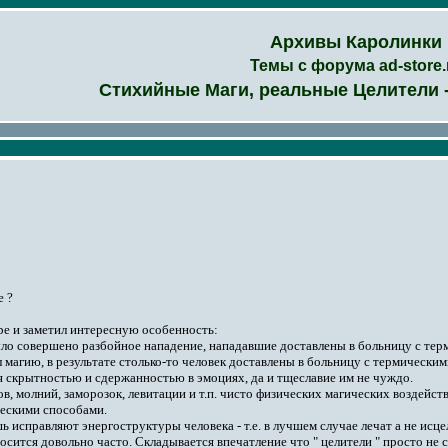
Архивы Каролинки
Темы с форума
ad-store.
Стихийные Маги, реальные Целители -
е ?
ре и заметил интересную особенность:
было совершено разбойное нападение, нападавшие доставлены в больницу с те
л магию, в результате столько-то человек доставлены в больницу с термическ
 скрытностью и сдержанностью в эмоциях, да и тщеславие им не чуждо.
, молний, заморозок, левитации и т.п. чисто физических магических воздейств
ескими способами.
шь исправляют энергоструктуры человека - т.е. в лучшем случае лечат а не исц
наносится довольно часто. Складывается впечатление что " целители " просто 