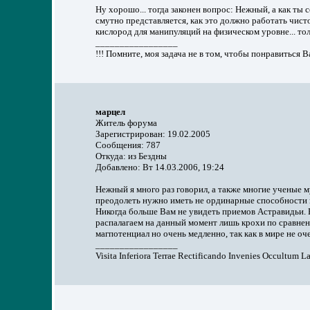
Ну хорошо... тогда законен вопрос: Нежный, а как ты с
смутно представляется, как это должно работать чисто
кислород для манипуляций на физическом уровне... только
_________________
!!! Помните, моя задача не в том, чтобы понравиться 
марцел
Житель форума
Зарегистрирован: 19.02.2005
Сообщения: 787
Откуда: из Бездны
Добавлено: Вт 14.03.2006, 19:24
Нежный я много раз говорил, а также многие ученые 
преодолеть нужно иметь не ординарные способности ил
Никогда больше Вам не увидеть приемов Астравидьи. 
распалагаем на данный момент лишь крохи по сравнен
магпотенциал но очень медленно, так как в мире не о
_________________
Visita Inferiora Terrae Rectificando Invenies Occultum 