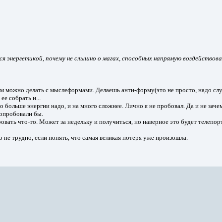
тся энергетикой, почему не слышно о магах, способных напрямую воздействов
ем можно делать с мыслеформами. Делаешь анти-форму(это не просто, надо с
ее собрать и...
больше энергии надо, и на много сложнее. Лично я не пробовал. Да и не зачем
опробовали бы.
вать что-то. Может за недельку и получиться, но наверное это будет телепор
о не трудно, если понять, что самая великая потеря уже произошла.