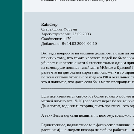
Raindrop
Старейшина Форума
Зарегистрирован: 25.09.2003
Сообщения: 1170
Добавлено: Вт 14.03.2006, 00:10
Вот ведь вопрос-то на миллион долларов: а были ли о
прийти к тому, что такого человека-людей не было нико
убирает с человека ожоги 4 степени только одним прико
на самом деле появись такой маг в МОскве а Красной П
разве что на дне океана спрятаться сможет - и то гар
по всем статьям уголовного кодекса РФ и остальных стра
это и понимаю, что даже если бы я могла превращать пт
____________________________________________
Если все начинается сверху, от более тонкого к более
магией плотно лет 15-20) работают через более тонкие 
Да и потом, ведь знать теорию, знать практику - это од
А так - Земля слухами полнится.... поэтому, возможно, л
Единственное, подвластное мне физическое влияние - э
растением).... с людьми никогда не любила работать... 