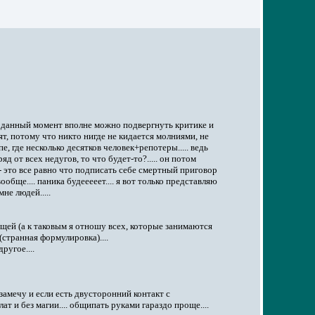
 в данный момент вполне можно подвергнуть критике и
рят, потому что никто нигде не кидается молниями, не
е, где несколько десятков человек+репотеры..... ведь
 от всех недугов, то что будет-то?..... он потом
 - это все равно что подписать себе смертный приговор
ообще.... паника будееееет.... я вот только представляю
не людей.....
ющей (а к таковым я отношу всех, которые занимаются
(странная формулировка)....
ругое....
замечу и если есть двусторонний контакт с
лат и без магии.... общипать руками гараздо проще....