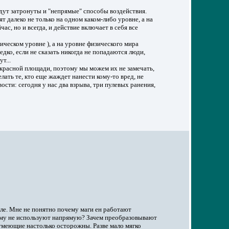
удут затронуты и "непрямые" способы воздействия.
т далеко не только на одном каком-либо уровне, а на
ас, но и всегда, и действие включает в себя все
зическом уровне ), а на уровне физического мира
дко, если не сказать никогда не попадаются люди,
т...
 красной площади, поэтому мы можем их не замечать,
делать те, кто еще жаждет нанести кому-то вред, не
ости: сегодня у нас два взрыва, три пулевых ранения,
але. Мне не понятно почему маги ен работают
очему не используют напрямую? Зачем преобразовывают
 умеющие настолько осторожны. Разве мало мягко