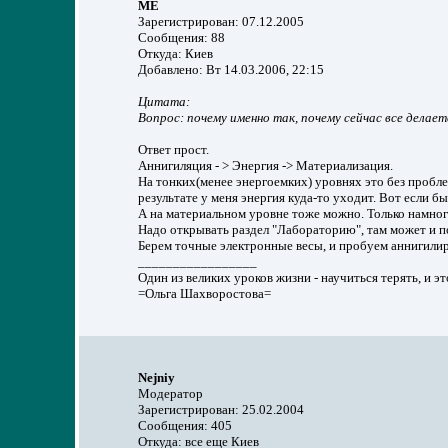
ME
Зарегистрирован: 07.12.2005
Сообщения: 88
Откуда: Киев
Добавлено: Вт 14.03.2006, 22:15
Цитата:
Вопрос: почему именно так, почему сейчас все делае
Ответ прост.
Аннигиляция - > Энергия -> Материализация.
На тонких(менее энергоемких) уровнях это без пробл
результате у меня энергия куда-то уходит. Вот если бы 
А на материальном уровне тоже можно. Только намного 
Надо открывать раздел "Лабораторию", там может и п
Берем точные электронные весы, и пробуем аннигилиро
_________________
Один из великих уроков жизни - научиться терять, и эт
=Ольга Шахворостова=
Nejniy
Модератор
Зарегистрирован: 25.02.2004
Сообщения: 405
Откуда: все еще Киев