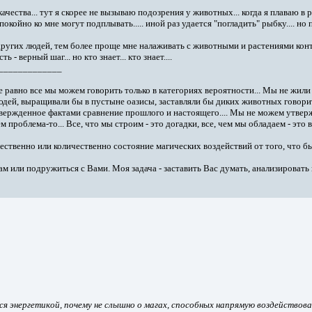
ества... тут я скорее не вызываю подозрения у животных... когда я плаваю в р
койно ко мне могут подплывать..... иной раз удается "погладить" рыбку.... но п
ругих людей, тем более проще мне налаживать с животными и растениями конта
 верный шаг... но кто знает... кто знает....
_____________
е равно все мы можем говорить только в категориях вероятности... Мы не жили 
дей, выращивали бы в пустыне оазисы, заставляли бы диких животных говорить
твержденное фактами сравнение прошлого и настоящего.... Мы не можем утверж
чем проблема-то... Все, что мы строим - это догадки, все, чем мы обладаем - это 
ественно или количественно состояние магических воздействий от того, что был
Вам или подружиться с Вами. Моя задача - заставить Вас думать, анализировать
тся энергетикой, почему не слышно о магах, способных напрямую воздействов