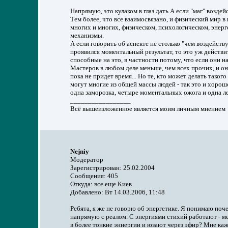
Напрямую, это кулаком в глаз дать А если "маг" возд
Тем более, что все взаимосвязано, и физический мир в
многих и многих, физическом, психологическом, энергет
механизмы.
А если говорить об аспекте не столько "чем воздейству
проявился моментальный результат, то это уж действит
способные на это, в частности потому, что если они на 
Мастеров в любом деле меньше, чем всех прочих, и он
пока не придет время... Но те, кто может делать такого
могут многие из общей массы людей - так это и хорошо
одна заморозка, четыре моментальных ожога и одна ле
_________________
Всё вышеизложенное является моим личным мнением
Nejniy
Модератор
Зарегистрирован: 25.02.2004
Сообщения: 405
Откуда: все еще Киев
Добавлено: Вт 14.03.2006, 11:48
Ребята, я же не говорю об энергетике. Я понимаю поч
напрямую с реалом. С энергиями стихий работают - ме
в более тонкие эннергии и юзают через эфир? Мне каж