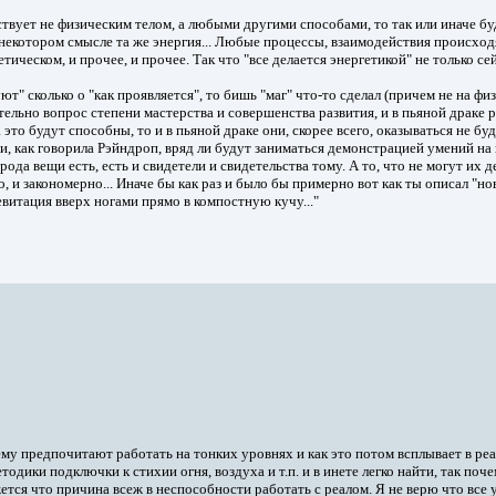
ействует не физическим телом, а любыми другими способами, то так или иначе б
 некотором смысле та же энергия... Любые процессы, взаимодействия происходя
ическом, и прочее, и прочее. Так что "все делается энергетикой" не только сейч
ют" сколько о "как проявляется", то бишь "маг" что-то сделал (причем не на фи
ельно вопрос степени мастерства и совершенства развития, и в пьяной драке ре
это будут способны, то и в пьяной драке они, скорее всего, оказываться не буду
и, как говорила Рэйндроп, вряд ли будут заниматься демонстрацией умений на
 рода вещи есть, есть и свидетели и свидетельства тому. А то, что не могут их 
, и закономерно... Иначе бы как раз и было бы примерно вот как ты описал "нов
витация вверх ногами прямо в компостную кучу..."
ему предпочитают работать на тонких уровнях и как это потом всплывает в ре
тодики подключки к стихии огня, воздуха и т.п. и в инете легко найти, так п
ется что причина всеж в неспособности работать с реалом. Я не верю что все