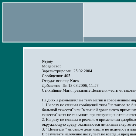
Nejniy
Модератор
Зарегистрирован: 25.02.2004
Сообщения: 405
Откуда: все еще Киев
Добавлено: Пн 13.03.2006, 11:57
Стихийные Маги , реальные Целители - есть ли таковы
На днях я размышлял на тему магии в современном ми
1. Ни разу не слышал сообщений типа "на такого-то 
большой тяжести" или "в пьяной драке некто примени
тяжести" хотя не так много практикующих отличаются
2. Ни разу не слышал о реальном применении фаэрболов
окружающую среду оказываются неявными энергетич
3. " Целители " на самом деле никого не исцеляют а ли
В результате излечение наступает не всегда, а вред 