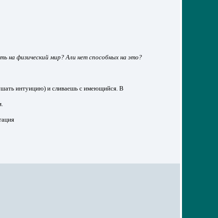
ать на физический мир? Али нет способных на это?
лушать интуицию) и сливаешь с имеющийся. В
.
тация