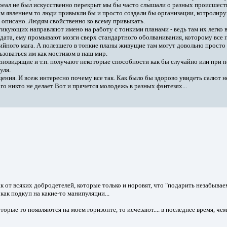
реал не был искусственно перекрыт мы бы часто слышали о разных происшест
ым явлением то люди привыкли бы и просто создали бы организации, котролир
 описано. Людям свойственно ко всему привыкать.
икующих направляют имено на работу с тонкими планами - ведь там их легко 
ата, ему промывают мозги сверх стандартного оболванивания, которому все п
ийного мага. А полезшего в тонкие планы живущие там могут довольно просто
зоваться им как мостиком в наш мир.
сновидящие и т.п. получают некоторые способности как бы случайно или при по
уля.
ения. И всеж интересно почему все так. Как было бы здорово увидеть салют н
о никто не делает Вот и прячется молодежь в разных фэнтезях...
так от всяких добродетелей, которые только и норовят, что "подарить незабыва
как подкуп на какие-то манипуляции...
которые то появляются на моем горизонте, то исчезают.... в последнее время, 