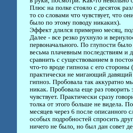
в руки, посмотри. Как-то невольно о
Плюс на полке стояло с десяток разл
то со словами что чувствует, что он
было по этому поводу никаких).
Эффект длился примерно месяц, под 
Далее - все резко рухнуло и вернуло
первоначального. По глупости было
весьма плачевным последствиям и 
сравнить с существованием в посто
что-то вроде гипноза с его стороны
практически не мигающий давящий вз
гипноз. Пробовала так аккуратно мы
никак. Пробовала еще раз говорить э
чувствует. Практически сразу говори
толка от этого больше не видела. П
месяцев через 6 после описанного с
особых подробностей спросить друг
ничего не было, но был дан совет д