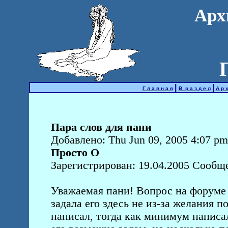
Арх
|
|
Г л а в н а я
В р а з д е л
А р х
Пара слов для пани
Добавлено: Thu Jun 09, 2005 4:07 pm
Просто О
Зарегистрирован: 19.04.2005 Сообщ
Уважаемая пани! Вопрос на форуме 
задала его здесь не из-за желания п
написал, тогда как минимум написал