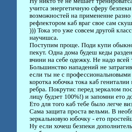
Ну никто те не мешает тренироватс
учитса энергетичную сферу безпеки 
возможностей на примененне разно о
рефлектором каб враг свое сам скуш
))) Тока это уже совсем другой клас
научишса.
Поступим проще. Поди купи обыкно
пекут. Одна дома будеш кеды раздень
вчини на себе одежку. Не надо всей 
Большинство нападений не затрагив
если ты не с профессиональновыми 
коротка юбочка тока каб гениталии
ребра. Покрутис перед зеркалом пос
лицу будзет 100%!) и запомни ето д
Ето для того каб тебе было легче в
Сама защита проста вельми. В необ
зеркальновую юбочку - ето простей
Ну если хочеш безпеки дополнител