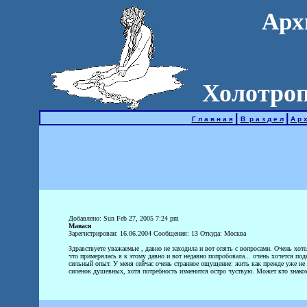
Арх
Холотроп
|
|
Г л а в н а я
В р а з д е л
А р х
Добавлено: Sun Feb 27, 2005 7:24 pm
Мавася
Зарегистрирован: 16.06.2004 Сообщения: 13 Откуда: Москва
Здравствуете уважаемые , давно не заходила и вот опять с вопросами. Очень хот
что примерялась я к этому давно и вот недавно попробовала... очень хочется под
сильный опыт. У меня сейчас очень странное ощущение: жить как прежде уже не х
силенок душевных, хотя потребность изменится остро чуствую. Может кто знаком