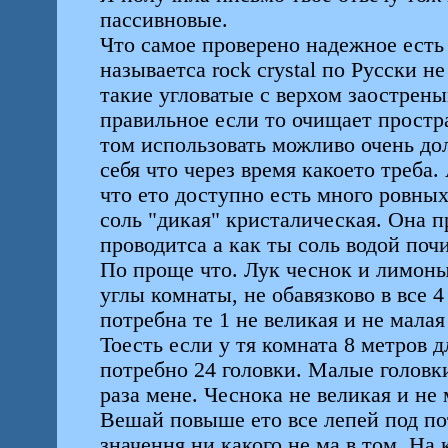
пассивновые.
Что самое проверено надежное есть
называетса rock crystal по Русски 
такие угловатые с верхом заострен
правильное если то очищает прост
том использовать можливо очень дол
себя что через время какоето треба.
что ето доступно есть много ровных
соль "дикая" кристалическая. Она пр
проводитса а как ты соль водой поч
По проще что. Лук чеснок и лимоны
углы комнаты, не обавязково в все 
потребна те 1 не великая и не малая
Тоесть если у тя комната 8 метров д
потребно 24 головки. Малые головки 
раза мене. Чеснока не великая и не 
Вешай повыше ето все лепей под по
значення ни какого не ма в том. На