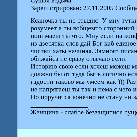
Сущая ведьма
Зарегистрирован: 27.11.2005 Сообще
Ксаночка ты не стыдис. У мну тутк
розумеет а ты вобщемто сторонний ч
понимаеш ты что. Мну если на конф
из дзесятка слов дай Бог каб единое
чистки хаты начиная. Замного писан
обижайса не сразу отвечаю если.
Историю свою если хочеш можеш мну
должно бы от туда быть логично е
гадости таково мы умеем как ))) Ра
не напрягаеш ты так и нема с чего и
Но поручитса конечно не стану ни з
_________________
Женщина - слабое беззащитное суще