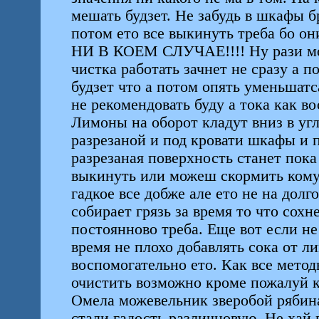
мешать будзет. Не забудь в шкафы б
потом ето все выкинуть треба бо они
НИ В КОЕМ СЛУЧАЕ!!!! Ну рази мож
чистка работать зачнет не сразу а 
будзет что а потом опять уменьшатс
не рекомендовать буду а тока как в
Лимоны на оборот кладут вниз в уг
разрезаной и под кровати шкафы и 
разрезаная поверхность станет пока
выкинуть или можеш скормить кому 
гадкое все добже але ето не на долг
собирает грязь за время то что сохн
постоянново треба. Еще вот если н
время не плохо добавлять сока от л
воспомогательно ето. Как все метод
очистить возможно кроме пожалуй 
Омела можевельник зверобой рябина
стали гадость различновую. Не хай в