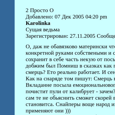
2 Просто О
Добавлено: 07 Дек 2005 04:20 pm
Karolinka
Сущая ведьма
Зарегистрирован: 27.11.2005 Сообще
О, даж не обавязково матерински ч
конкретной руками собствеными и
сохранит в себе часть некую от посы
добжим был Помниш в сказках как г
смерць? Ето реально работает. И се
Как на снаряде том пишут: Смерць в
Вкладанне посыла емоциональновог
почистит пули от калибрует - зачем?
сам те не обьяснить сможет скорей в
становитса. Снайперы воще народ и
применяют они )))