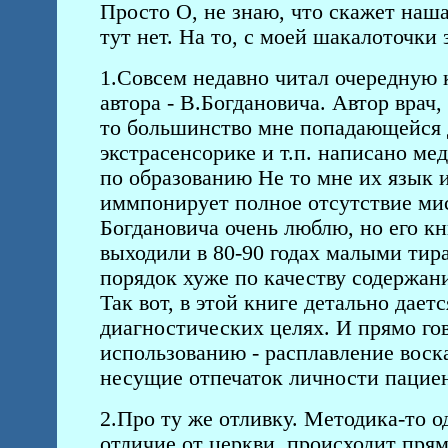
Просто О, не знаю, что скажет наша
тут нет. На то, с моей шакалоточки 
1.Совсем недавно читал очередную 
автора - В.Богдановича. Автор врач
то большинство мне попадающейся 
экстрасенсорике и т.п. написано ме
по образованию Не то мне их язык 
иммпонирует полное отсутствие мис
Богдановича очень люблю, но его кн
выходили в 80-90 годах малыми тира
порядок хуже по качеству содержан
Так вот, в этой книге детально дает
диагностических целях. И прямо гов
использованию - расплавление вос
несущие отпечаток личности пациен
2.Про ту же отливку. Методика-то о
отличие от церкви, происходит прям