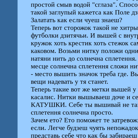
простой смыв водой "сглаза". Спос
такой заглупый кажетса как Поле д
Залатать как если чуеш знаеш?
Теперь вот сторожок такой не хитр
футболки дзитячьи. И вышей с внут
кружок хоть крестик хоть стежок с
каковом. Возьми нитку положи одни
натяни нить до солнечна сплетення.
месце солнечна сплетення сложи ни
- место вышить значок треба где. В
вещи надевать у тя станет.
Теперь такие вот же метки вышей у с
касалис. Нитки вышываеш доче и 
КАТУШКИ. Себе ты вышивай не там
сплетення солнечна просто.
Зачем ето? Ето поможет те затревож
если. Легче будзеш чуять непожадок
представь себе что как бы забираеш 