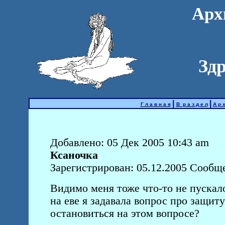
Арх
Зд
|
|
Г л а в н а я
В р а з д е л
А р х
Добавлено: 05 Дек 2005 10:43 am
Ксаночка
Зарегистрирован: 05.12.2005 Сообще
Видимо меня тоже что-то не пускало
на еве я задавала вопрос про защит
остановиться на этом вопросе?