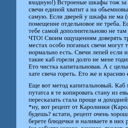
входную!) Встроеные шкафы тож за
свечи единой хватит а на обьемнов
самую. Если дверей у шкафа не ма (
помещенне отдельновое не треба. Ес
тебе самой дополнительново не т
ЧТО! Своим ощущенням доверять тре
местах особо поганых свечи могут т
нормально есть. Свечи лепей если и
такие каб горели долго не мене годи
Ето чистка капитальновая. А с цель
хате свеча гореть. Ето же и красиво 
Еще вот метод капитальновый. Каб
путатса я те копировать стану из е
пересказать стала проще и доходней
*ну, вот рецепт от Каролинки (Каро
будешь? кстати, рецепт очень хорош
берете блюдечки и наливаете в них 