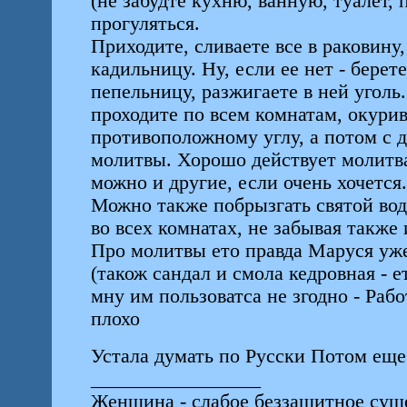
(не забудте кухню, ванную, туалет,
прогуляться.
Приходите, сливаете все в раковину
кадильницу. Ну, если ее нет - бере
пепельницу, разжигаете в ней уголь
проходите по всем комнатам, окурива
противоположному углу, а потом с д
молитвы. Хорошо действует молитв
можно и другие, если очень хочется.
Можно также побрызгать святой водо
во всех комнатах, не забывая также
Про молитвы ето правда Маруся уже 
(також сандал и смола кедровная - 
мну им пользоватса не згодно - Раб
плохо
Устала думать по Русски Потом еще
_________________
Женщина - слабое беззащитное суще