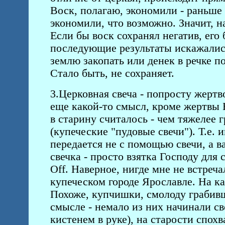
Воск, полагаю, экономили - раньше 
экономили, что возможно. Значит, н
Если бы воск сохранял негатив, его
последующие результаты искажались
землю закопать или денек в речке п
Стало быть, не сохраняет.
3.Церковная свеча - попросту жертв
еще какой-то смысл, кроме жертвы 
в старину считалось - чем тяжелее 
(купеческие "пудовые свечи"). Т.е.
передается не с помощью свечи, а 
свечка - просто взятка Господу дл
Off. Наверное, нигде мне не встреча
купеческом городе Ярославле. На ка
Похоже, купчишки, смолоду грабивш
смысле - немало из них начинали с
кистенем в руке), на старости спох