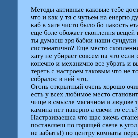
Методы активные каковые тебе дос
что и как у тя с чутьем на енергю д
каб в хате чисто было бо пакость ет
еще боле обожает скоплення вещей в
ты думаеш зря бабки наши сундуки 
систематично? Еще место скоплення
хату не убирает совсем на что если
конечно и механично все убрать и в
тереть с настроем таковым что не то
собралос в ней что.
Огонь открытный очень хорошо очищ
есть у всех любимое место становит
чище в смысле магичном и людове то
камина нет наверно а свечи то есть?
Настраиваешса что щас зжечь станеш
поставляеш по горящей свече в уго
не забыть!) по центру комнаты пер