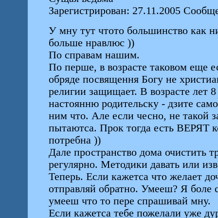
Зарегистрирован: 27.11.2005 Сообще
У мну тут чтото большинство как ни
больше нравлюс ))
По справам нашим.
По перше, в возрасте таковом еще е
обряде посвящення Богу не христиа
религии защищает. В возрасте лет 8
настоянню родительску - дзите сам
ним что. Але если чесно, не такой 
пытаютса. Прок тогда есть ВЕРЯТ ко
потребна ))
Дале пространство дома очистить т
регулярно. Методики давать или из
Теперь. Если кажетса что желает доч
отправляй обратно. Умееш? Я боле 
умееш что то пере спрашивай мну.
Если кажетса тебе пожелали уже дур