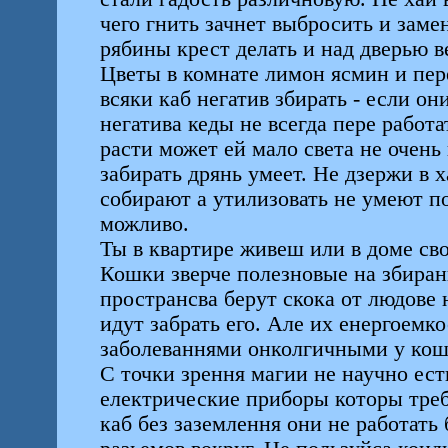
чего гнить зачнет выбросить и замен
рябины крест делать и над дверью в
Цветы в комнате лимон ясмин и пер
всяки каб негатив збирать - если он
негатива кеды не всегда пере работ
расти может ей мало света не очень
забирать дрянь умеет. Не дзержи в 
собирают а утилизовать не умеют п
можливо.
Ты в квартире живеш или в доме сво
Кошки зверче полезновые на збиранн
пространсва берут скока от людове
идут забрать его. Але их енергоемко
заболеваннями онколгичными у кош
С точки зрення магии не научно ест
електрические приборы которы треб
каб без заземлення они не работат