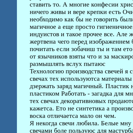
ставить то. А многие конфесии хрис
ничего живы и вере крепки есть Оч
необходимо как бы не говорить был
магичное а еще просто гигиеничное.
индуистов и такое прочее все. Але 
жертвена чего перед изображеннем 
почитать если зобачиш ты и там ет
от язычников взяты что и за маскир
размышлять вслух пытаюс
Технологию производства свечей я с
свечах тех используютса материалы
дзержать заряд магичный. Пластик н
пластиком Работать - загадка для м
тех свечах декоративновых продают
кажетса. Ето не синтетика а произв
воска отличаетса мало он чем.
Я некогда свечи любила. Белые мну
свечами боле пользуюс для мастурб