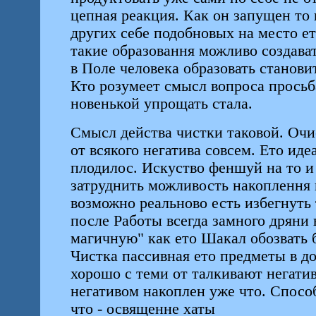
цепная реакция. Как он запущен то 
других себе подобновых на место е
такие образовання можливо создава
в Поле человека образовать становит
Кто розумеет смысл вопроса просьба
новенькой упрощать стала.
Смысл действа чистки таковой. Очи
от всякого негатива совсем. Ето иде
плодилос. Искуство феншуй на то и
затруднить можливость накоплення 
возможно реальново есть избегнуть 
после Работы всегда замного дряни 
магичную" как ето Шакал обозвать 
Чистка пассивная ето предметы в д
хорошо с теми от талкивают негатив
негативом накоплен уже что. Спосо
что - освященне хаты