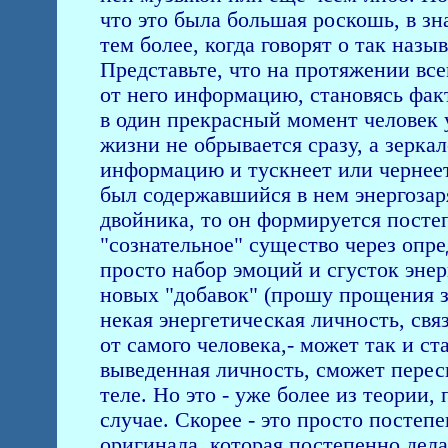
что это была большая роскошь, в з
тем более, когда говорят о так наз
Представьте, что на протяжении все
от него информацию, становясь фа
в один прекрасный момент человек 
жизни не обрывается сразу, а зерк
информацию и тускнеет или чернеет
был содержавшийся в нем энергозаря
двойника, то он формируется посте
"сознательное" существо через опред
просто набор эмоций и сгусток энер
новых "добавок" (прошу прощения з
некая энергетическая личность, связ
от самого человека,- может так и ст
выведенная личность, сможет переси
теле. Hо это - уже более из теории,
случае. Скорее - это просто постеп
оригинала, которая постепенно дел