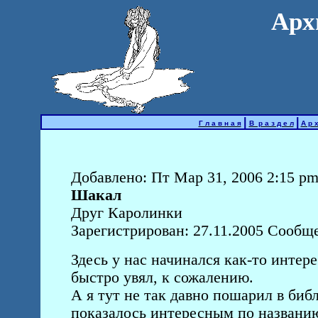
Арх
|
|
Г л а в н а я
В р а з д е л
А р х
Добавлено: Пт Мар 31, 2006 2:15 p
Шакал
Друг Каролинки
Зарегистрирован: 27.11.2005 Сообщ
Здесь у нас начинался как-то интере
быстро увял, к сожалению.
А я тут не так давно пошарил в библ
показалось интересным по названию