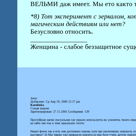
ВЕЛЬМИ даж имеет. Мы ето както т
*8) Тот эксперимент с зеркалом, к
магическим действиям или нет?
Безусловно относить.
_________________
Женщина - слабое беззащитное суще
Jenny
Добавлено: Ср Апр 19, 2006 12:17 pm
Karolinka
Сущая ведьма
Зарегистрирован: 27.11.2005 Сообщения: 139
Простейшая магия сексуальная где зеркало используетса як усилитель твоего ене
на сайте там тож в теме зеркальное чтотто.
Нащет фоток так и есть они достатково опасны хотя пре увеличивать опасность ет
выставил? ))) Мы таково уже привыкли опасатса (и еще боле учить других опасатса 