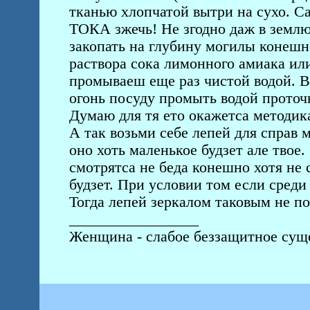
тканью хлопчатой вытри на сухо. Са
ТОКА зжечь! Не згодно даж в землю
закопать на глубину могилы конешно
раствора сока лимонного амиака ил
промываеш еще раз чистой водой. В
огонь посуду промыть водой проточ
Думаю для тя ето окажетса методика
А так возьми себе лепей для справ
оно хоть маленькое будзет але твое.
смотрятса не беда конешно хотя не 
будзет. При условии том если среди
Тогда лепей зеркалом таковым не по
_________________
Женщина - слабое беззащитное суще