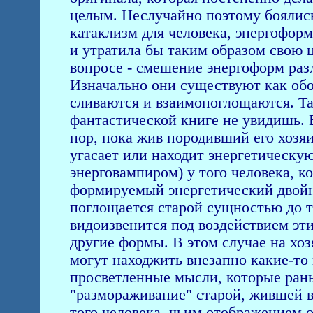
целым. Hеслучайно поэтому боялись
катаклизм для человека, энергоформ
и утратила бы таким образом свою 
вопросе - смешение энергоформ раз
Изначально они существуют как об
сливаются и взаимопоглощаются. Та
фантастической книге не увидишь. 
пор, пока жив породивший его хозя
угасает или находит энергетическу
энерговампиром) у того человека, к
формируемый энергетический двойни
поглощается старой сущностью до т
видоизвенится под воздействием эти
другие формы. В этом случае на хоз
могут находжить внезапно какие-то
просветленные мысли, которые рань
"размораживание" старой, жившей в
того человека, чьим отображением он