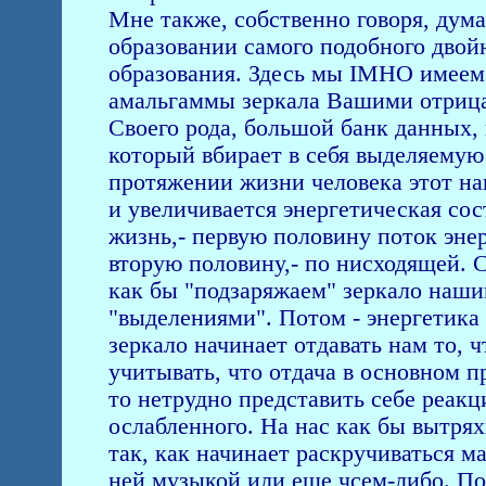
Мне также, собственно говоря, дума
образовании самого подобного двойн
образования. Здесь мы IMHO имеем 
амальгаммы зеркала Вашими отриц
Своего рода, большой банк данных,
который вбирает в себя выделяемую 
протяжении жизни человека этот на
и увеличивается энергетическая со
жизнь,- первую половину поток эне
вторую половину,- по нисходящей. 
как бы "подзаряжаем" зеркало наш
"выделениями". Потом - энергетика 
зеркало начинает отдавать нам то, ч
учитывать, что отдача в основном п
то нетрудно представить себе реакц
ослабленного. Hа нас как бы вытрях
так, как начинает раскручиваться м
ней музыкой или еще чсем-либо. Поэ