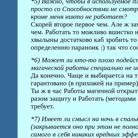
*5) Важно, чтобы в используемое дл
просто со Cпособностями не смотр
кроме меня никто не работает?
Скорей второе первое чем. Але ж з
чем. Работать то можливо вшистко н
хвылыны достатково каб зробить то 
определенню параноик :) так что с
*6) Может ли кто-то плохо подейст
магической работы специально не ис
Да конечно. Чаще и выбираетса на т
гарантовано (в прихожей на пример
Ты ж в час Работы магичной открыт
разом защиту и Работать (методами
требует.
*7) Имеет ли смысл на ночь в спаль
(закрывается оно при этом не пол
самого в себя никаких вредных эфф