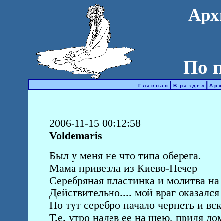
Арх
По 
|
|
Г л а в н а я
В р а з д е л
А р х
2006-11-15 00:12:58
Voldemaris
Был у меня не что типа оберега.
Мама привезла из Киево-Печер
Серебряная пластинка и молитва на 
Действительно.... мой враг оказался 
Но тут серебро начало чернеть и вск
Т.е. утро надев ее на шею, придя д