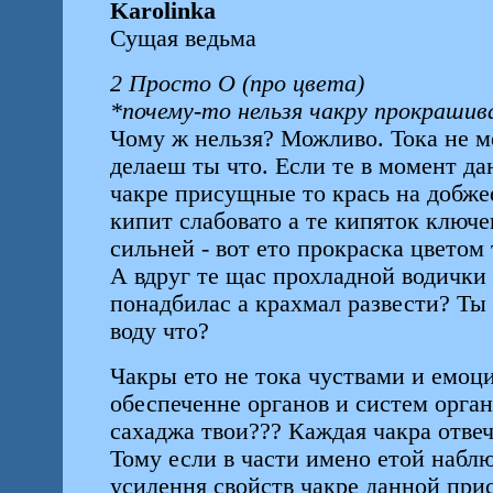
Karolinka
Сущая ведьма
2 Просто О (про цвета)
*почему-то нельзя чакру прокрашив
Чому ж нельзя? Можливо. Тока не м
делаеш ты что. Если те в момент д
чакре присущные то крась на добжее
кипит слабовато а те кипяток ключе
сильней - вот ето прокраска цвето
А вдруг те щас прохладной водички 
понадбилас а крахмал развести? Ты
воду что?
Чакры ето не тока чуствами и емоц
обеспеченне органов и систем орган
сахаджа твои??? Каждая чакра отвеч
Тому если в части имено етой набл
усилення свойств чакре данной пр