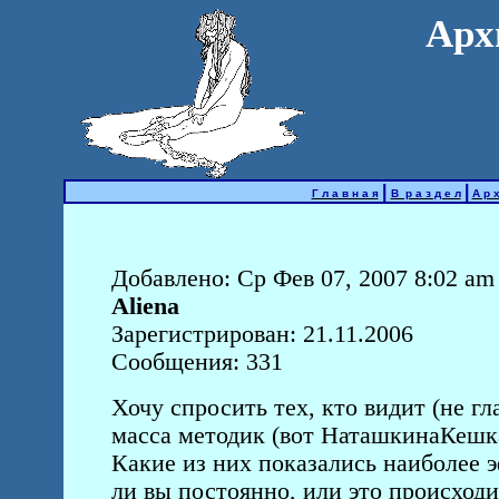
Арх
|
|
Г л а в н а я
В р а з д е л
А р х
Добавлено: Ср Фев 07, 2007 8:02 am
Aliena
Зарегистрирован: 21.11.2006
Сообщения: 331
Хочу спросить тех, кто видит (не гл
масса методик (вот НаташкинаКешка 
Какие из них показались наиболее
ли вы постоянно, или это происход