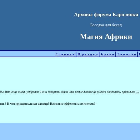
Архивы форума Каролинки
Беседка для бесед
Магия Африки
|
|
|
|
Г л а в н а я
В р а з д е л
А р х и в
З а м е т к и
ы мои их не очень устрояли и они говорить были что белые людове не умеют колдовать правильно ))) 
нать? В чем принципиальная разница? Насколько эффективна их система?