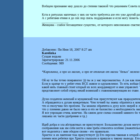
Вобщем признанне мну дошло до степени таковой что решеннем Совета пле
Кста в ритуалах магичных у них он часто требуетса але ето уже другий ра
А с ребятами етими я до сих пор связь поддерживаю и если могу помочь и
_________________
Женщина - слабое беззащитное существо, от которого невозможно спастис
Добавлено: Пн Июн 18, 2007 8:27 am
Karolinka
Сущая ведьма
Зарегистрирован: 21.11.2006
Сообщения: 989
*Каролинка, а про их магию, и про ее отличия от магии "белых" можн
Ой ну те бы точно понравилос ))) ты ж у нас персоналистка. А уж как по
Если в кратце то у ребят етих ВСЕ живое и одушевленое. То есть вобще
какой нить главный стоит кторый их всех координирует и ими управляет. 
представляют собой отряд некий воинский с главнокоманующим во главе.
Духи создатели женский и мущинский тож присутствуют как прародзители 
А обращаютса к духам конкретным. Чем точней ты знаеш обратитса к кому
что и сполучиш без проблем. Ты можеш обратитса к духу всех зверей в л
что у племени давно не было мяса и ето не баловство а необходимость на
Я все упрощаю очень конечно. На самом деле схема сложней замного бо 
лишаеш их части удобрення и тд.)
Идей добра и зла абстрактных не присутствует. Большинство духов могут 
соображення как им соби вести к ним треба относитса особено уважительн
вот поделитса с ним обедом своим - ето правильно.
Христос в их пантеоне тож присутствует ))) Ето персона таковая в ктор
племен мои ребятки про Христа слышали и пришли к такому выводу. Ето на