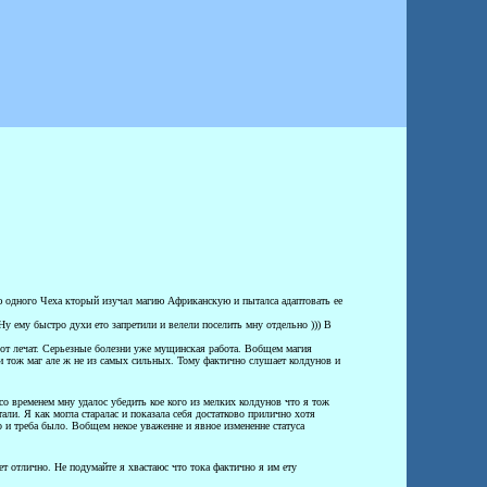
ню одного Чеха кторый изучал магию Африканскую и пыталса адаптовать ее
Ну ему быстро духи ето запретили и велели поселить мну отдельно ))) В
вот лечат. Серьезные болезни уже мущинская работа. Вобщем магия
и тож маг але ж не из самых сильных. Тому фактично слушает колдунов и
 со временем мну удалос убедить кое кого из мелких колдунов что я тож
али. Я как могла старалас и показала себя достатково прилично хотя
о и треба было. Вобщем некое уваженне и явное измененне статуса
т отлично. Не подумайте я хвастаюс что тока фактично я им ету