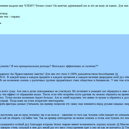
мени выдали мну ЧЛЕН!!! Чесное слово! Он конечно деревянный але ж ето ни кому не важно. Для них он
зговор.
м чем - стараюс.
ь
о узнать? В чем принципиальная разница? Насколько эффективна их система?*
нравилос бы Православному панству! Для них ето стало б 100% доказательством бесообщення )))
 ВСЕ. В каждой вещи в каждом предмете в каждом организме в каждом явленни природном свой дух обит
То же возможно сказать о различных группах предметовых стаях обществах и биоценозах. У них тож есть 
всего суща. Але они в делах повседневных не участвуют. Их почитают и уважают але обращатса к ним с 
 тем еффект от обращення выше. Тоесть если тебе потребна охота удачная ты можеш обратитса на приме
есу. Тутки поспех возможно будзет больше. Але ж лепей подумать что имено те нужно и обратитса к дух
сущная. Тогда шанс на успех возрастает многократно.
треба факторы разные учитывать (на пример попросив ету самку еще извинитса перед духами хищных зв
выступать как во вред человеку так и на пользу - зависимо от того как человек соби поведет по отноше
о каб не обидеть случайно чем. Так на пример категорично не можно плевать в огонь или тушить его пом
ой содзержитса особый дух благодаря кторому белые людове имеют возможность хорошо кушать ))) Миссио
верно очень сильный в нем дух некий раз его мясо стока времени едят а оно ни как не кончаетса ))) Тек