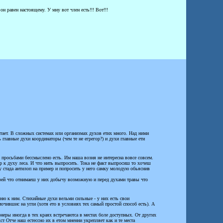
 равен настоящему. У мну вот член есть!!! Вот!!!
ает. В сложных системах или организмах духов етих много. Над ними
главные духи координаторы (чем те не егрегор?) и духи главные ети
просьбами бессмыслено есть. Им наша возня не интересна вовсе совсем.
р к духу леса. И что нить выпросить. Тока не факт выпросиш то хочеш
у стада антилоп на пример и попросить у него самку молодую обьяснив
ерей что отнимаеш у них добычу возможную и перед духами травы что
нню к ним. Стихийные духи вельми сильные - у них есть свои
очившис на угли (хотя ето в условиях тех самый простой способ есть). А
неры иногда в тех краях встречаютса в местах боле доступных. От других
ст Отче наш естессно их в етом мненни укрепляет как и те места