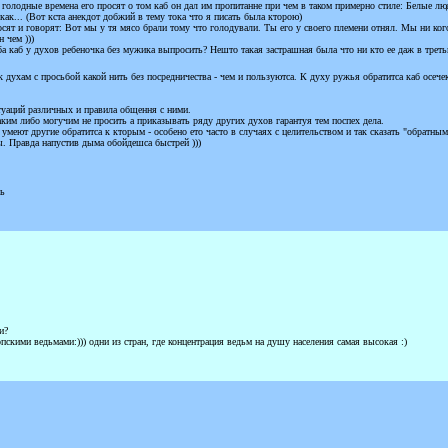
 голодные времена его просят о том каб он дал им пропитанне при чем в таком примерно стиле: Белые л
 как... (Вот кста анекдот добжий в тему тока что я писать была кторою)
т и говорят: Вот мы у тя мясо брали тому что голодували. Ты его у своего племени отнял. Мы ни кого
 чем )))
ба каб у духов ребеночка без мужика выпросить? Нешто такая застрашная была что ни кто ее даж в треть
 духам с просьбой какой нить без посредничества - чем и пользуютса. К духу ружья обратитса каб осечек
туаций различных и правила общення с ними.
ким либо могучим не просить а приказывать ряду других духов гарантуя тем поспех дела.
меют другие обратитса к кторым - особено ето часто в случаях с целительством и так сказать "обратным
. Правда напустив дыма обойдешса быстрей )))
сь
и?
пскими ведьмами:))) одни из стран, где концентрация ведьм на душу населения самая высокая :)