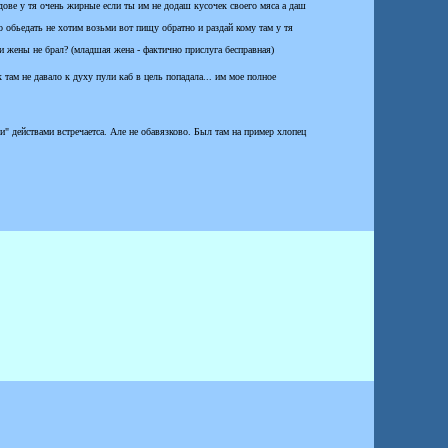
юдове у тя очень жирные если ты им не додаш кусочек своего мяса а даш
 обьедать не хотим возьми вот пищу обратно и раздай кому там у тя
и жены не брал? (младшая жена - фактично прислуга бесправная)
 там не давало к духу пули каб в цель попадала... им мое полное
и" действами встречаетса. Але не обавязково. Был там на пример хлопец