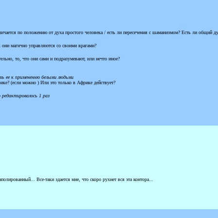
ичается по положению от духа простого человека / есть ли пересечения с шаманизмом? Есть ли общий дух
 они магично управляются со своими врагами?
ельно, то, что они сами и подразумевают, или нечто иное?
ть ее к примененню белыми людьми
рике? (если можно ) Или это только в Африке действует?
о редактировалось 1 раз
олированный... Все-таки здается мне, что скоро рухнет вся эта контора...