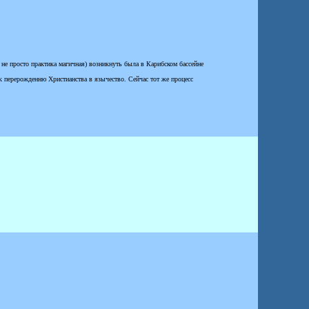
 не просто практика магичная) возникнуть была в Карибском бассейне
 перерожденню Христианства в язычество. Сейчас тот же процесс