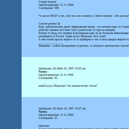
Сущая ведьма
Зарегистрирован: 21.11.2006
Сообщения: 989
*а магия ВУДУ и то, что ты опи сываешь в этом племени - это разные
Совсем разные )))
Вуду действительно имеет Африканские корни - его начатки идут из Гвине
(обычно щитают на Гаити что) и расползлас от туда на материк.
Вобще то Вуду ето ошибка Католицизма едва ли не большая Инквизиция ч
развиваетса в России. Один культ Матроны чего стоит!
А мое племя просто верит в то ж примерно в что и твои предки верили ты
_________________
Женщина - слабое беззащитное существо, от которого невозможно спасти
Добавлено: Вт Июн 19, 2007 10:05 am
Nastya
Зарегистрирован: 21.11.2006
Сообщения: 45
какой культ Матроны? это неоязычество чтоли?
Добавлено: Вт Июн 19, 2007 10:07 am
Nastya
Зарегистрирован: 21.11.2006
Сообщения: 45
Цитата:
А мое племя просто верит в то ж примерно в что и твои предки верили