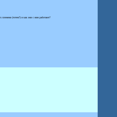
 племени (тотем?) и как они с ним работают?