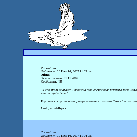
2 Karolinka
Добавлено: Сб Июн 16, 2007 11:03 pm
Aliena
Зарегистрирован: 21.11.2006
Сообщения: 455
"Я как могла старалас и показала себя достатково прилично хотя метод
того и треба было."
Каролинка, а про их магию, и про ее отличия от магии "белых" можно уз
_________________
Credo, ut intelligam
2 Karolinka
Добавлено: Сб Июн 16, 2007 11:04 pm