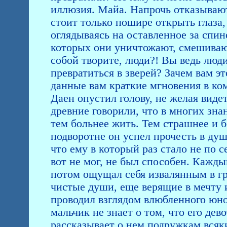
иллюзия. Майа. Напрочь отказывают
стоит только пошире открыть глаза,
оглядываясь на оставленное за спин
которых они уничтожают, смешивают
собой творите, люди?! Вы ведь люди
превратиться в зверей? Зачем вам э
данные вам краткие мгновения в ко
Даен опустил голову, не желая виде
древние говорили, что в многих зн
тем больнее жить. Тем страшнее и б
подворотне он успел прочесть в душ
что ему в который раз стало не по с
вот не мог, не был способен. Каждый
потом ощущал себя извалянным в гр
чистые души, еще верящие в мечту 
проводил взглядом влюбленного юн
мальчик не знает о том, что его де
рассказывает о нем подружкам всяки