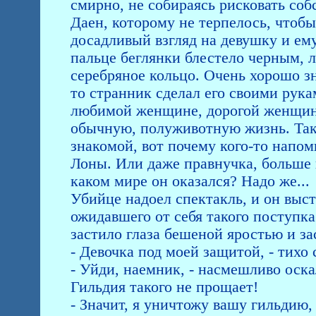
смирно, не собираясь рисковать со
Даен, которому не терпелось, чтобы
досадливый взгляд на девушку и ему
пальце беглянки блестело черным, 
серебряное кольцо. Очень хорошо зн
то странник сделал его своими рука
любимой женщине, дорогой женщин
обычную, полуживотную жизнь. Так 
знакомой, вот почему кого-то напом
Лоны. Или даже правнучка, больше ш
каком мире он оказался? Надо же...
Убийце надоел спектакль, и он выст
ожидавшего от себя такого поступка
застило глаза бешеной яростью и за
- Девочка под моей защитой, - тихо 
- Уйди, наемник, - насмешливо оскал
Гильдия такого не прощает!
- Значит, я уничтожу вашу гильдию,