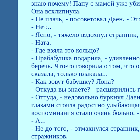
знаю почему! Папу с мамой уже уби
Она всхлипнула.
- Не плачь, - посоветовал Даен. - Эт
- Нет...
- Ясно, - тяжело вздохнул странник, 
- Ната.
- Где взяла это кольцо?
- Прабабушка подарила, - удивленно
беречь. Что-то говорила о том, что о
сказала, только плакала...
- Как зовут бабушку? Лона?
- Откуда вы знаете? - расширились 
- Оттуда, - недовольно буркнул Дае
глазами стояла радостно улыбающаяс
воспоминания стало очень больно. -
- А...
- Не до того, - отмахнулся странник
стражников.