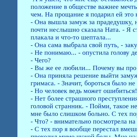
положение в обществе важнее мечты
чем. На прощание я подарил ей это 
- Она вышла замуж за прадедушку, н
почти неслышно сказала Ната. - Я ст
плакала и что-то шептала...
- Она сама выбрала свой путь, - зак
- Не понимаю... - опустила голову д
- Чего?
- Вы же ее любили... Почему вы пр
- Она приняла решение выйти замуж
гримаса. - Значит, бороться было не
- Но человек ведь может ошибиться!
- Нет более страшного преступления
головой странник. - Пойми, такое н
мне было слишком больно. С тех пор
- Что? - внимательно посмотрела на 
- С тех пор я вообще перестал вмеш
проходил мимо чужой беды. Мне на