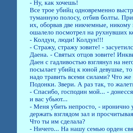
- Ну, как хочешь!
Все трое убийц одновременно выстр
туманную полосу, отбив болты. При
их, оборвав две никчемные, ником
ошалело посмотрел на рухнувших ко
- Колдун, люди! Колдун!!!
- Стражу, стражу зовите! - засуети
Даена. - Святых отцов зовите! Инк
Даен с гадливостью взглянул на него
посылает убийц к юной девушке, то 
надо травить всеми силами? Что же 
Подонки. Звери. А раз так, то жалет
- Спасибо, господин мой... - донесс
и вас убьют...
- Меня убить непросто, - иронично
держать взглядом зал и просчитывая
Что ты им сделала?
- Ничего... На нашу семью орден св