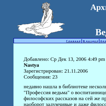
Арх
Ве
|
|
Г л а в н а я
В р а з д е л
А р х
Добавлено: Ср Дек 13, 2006 4:49 pm
Nastya
Зарегистрирован: 21.11.2006
Сообщения: 23
недавно нашла в библиотеке нескол
"Профессия ведьма" о воспитаннице
философских рассказов на сей же пр
наоборот задумчивые и даже философ