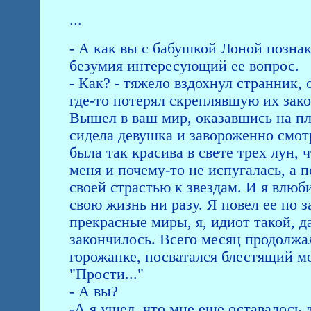
...
- А как вы с бабушкой Лоной познак
безумия интересующий ее вопрос.
- Как? - тяжело вздохнул странник, 
где-то потерял скреплявшую их закол
Вышел в ваш мир, оказавшись на пл
сидела девушка и завороженно смотр
была так красива в свете трех лун, 
меня и почему-то не испугалась, а 
своей страстью к звездам. И я влюби
свою жизнь ни разу. Я повел ее по
прекрасные миры, я, идиот такой, д
закончилось. Всего месяц продолжал
горожанке, посватался блестящий мо
"Прости..."
- А вы?
-А я ушел, что мне еще оставалось д