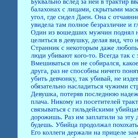
Буквально вслед за ней в трактир в
балахонах с лицами, скрытыми маск
угол, где сидел Даен. Она с отчаян
увидела там полное безразличие и г
Один из вошедших мужчин поднял н
целиться в девушку, делая вид, что 
Странник с некоторым даже любопы
люди убивают кого-то. Всегда так с 
Вмешиваться он не собирался, какое
друга, раз не способны ничего поня
убить девчонку, так убивай, не изде
обязательно насладиться чужими ст
Девушка, потеряв последнюю надежд
плача. Никому из посетителей тракт
связываться с гильдейскими убийца
дорожишь. Раз им заплатили за эту 
будешь. Убийца продолжал похохаты
Его коллеги держали на прицеле за