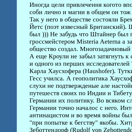
Иногда цели привлечення когото вп
соби лично и магии в общем он тож з
Так у него в обществе состояли Бре
Йетс (поэт извесный Британский). 
был ))) Не забудь что Штайнер был 
гроссмейстером Misteria Aeterna а 
общество создал. Многозадачновый 
А еще Кроули не забыл затягнуть к с
и одного из перших исследователей
Карла Хаусхофера (Haushofer). Тутк
Гесс училса. А геополитика Хаусхоф
слухи не подтвержденые але настой
путешеств своих по Индии и Тибету
Германии их политику. Во всяком сл
Германии точно началос с него. Ин
антинацистом и во время войны был
"при попытке к бегству" якобы. Хитр
Зеботтендорф (Rudolf von Zebotten