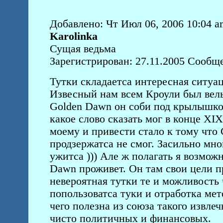
Добавлено: Чт Июл 06, 2006 10:04 a
Karolinka
Сущая ведьма
Зарегистрирован: 27.11.2005 Сообщ
Тутки складаетса интересная ситуаци
Извесный нам всем Кроули был вел
Golden Dаwn он соби под крылышко с
какое слово сказать мог в конце XI
моему и привести стало к тому что 
продзержатса не смог. Засильно мн
ужитса ))) Але ж полагать я возмож
Dаwn проживет. Он там свои цели пр
невероятная тутки те и можливост
попользоватса туки и отработка ме
чего полезна из союза такого извле
чисто политичных и финансовых.