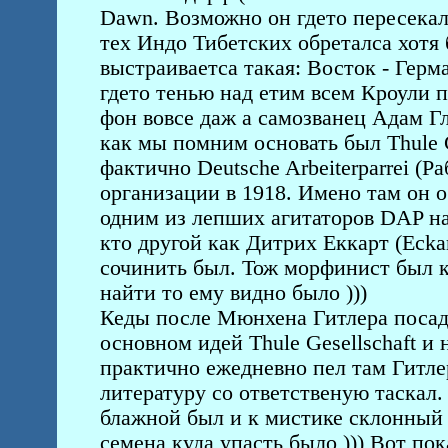
Dаwn. Возможно он гдето пересекал
тех Индо Тибетских обреталса хотя 
выстраиваетса такая: Восток - Герм
гдето тенью над етим всем Кроули п
фон вовсе даж а самозванец Адам Г
как мы помним основать был Thule G
фактично Deutsche Arbeiterparrei (Р
организации в 1918. Имено там он о
одним из лепших агитаторов DAP на
кто другой как Дитрих Еккарт (Eckar
сочинить был. Тож морфинист был 
найти то ему видно было )))
Кеды после Мюнхена Гитлера посади
основном идей Thule Gesellschaft и 
практично ежедневно пел там Гитле
литературу со ответственую таскал. 
блажной был и к мистике склонный 
семена куда упасть было ))) Вот пок