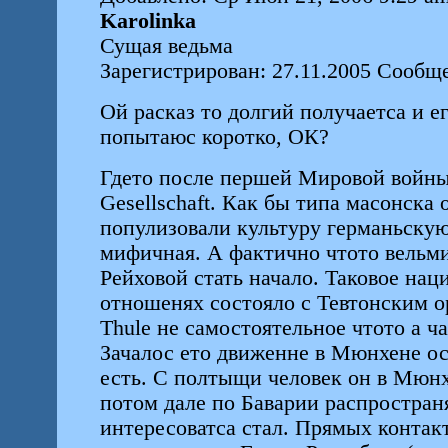
Karolinka
Сущая ведьма
Зарегистрирован: 27.11.2005 Сообщ
Ой расказ то долгий получаетса и е
попытаюс коротко, ОК?
Гдето после першей Мировой войны 
Gesellschaft. Как бы типа масонска
популизовали культуру германьскую
мифичная. А фактично чтото вельми
Рейховой стать начало. Таковое на
отношенях состояло с Тевтонским 
Thule не самостоятельное чтото а ч
Зачалос ето движенне в Мюнхене ос
есть. С полтыщи человек он в Мюнх
потом дале по Баварии распространя
интересоватса стал. Прямых контакт