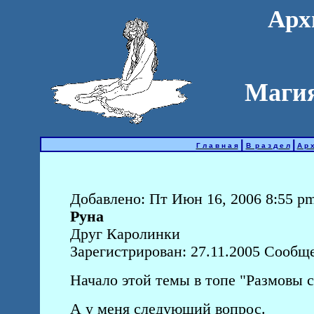
Арх
Магия
|
|
Г л а в н а я
В р а з д е л
А р х
Добавлено: Пт Июн 16, 2006 8:55 p
Руна
Друг Каролинки
Зарегистрирован: 27.11.2005 Сообще
Начало этой темы в топе "Размовы с
А у меня следующий вопрос.