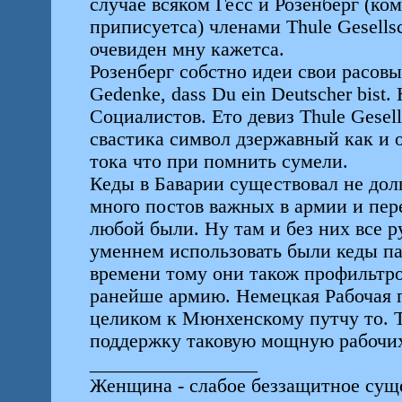
случае всяком Гесс и Розенберг (ко
приписуетса) членами Thule Gesells
очевиден мну кажетса.
Розенберг собстно идеи свои расовы
Gedenke, dass Du ein Deutscher bist. 
Социалистов. Ето девиз Thule Gesell
свастика символ дзержавный как и 
тока что при помнить сумели.
Кеды в Баварии существовал не дол
много постов важных в армии и пере
любой были. Ну там и без них все р
уменнем использовать были кеды пар
времени тому они також профильтро
ранейше армию. Немецкая Рабочая п
целиком к Мюнхенскому путчу то. 
поддержку таковую мощную рабочих
_________________
Женщина - слабое беззащитное суще