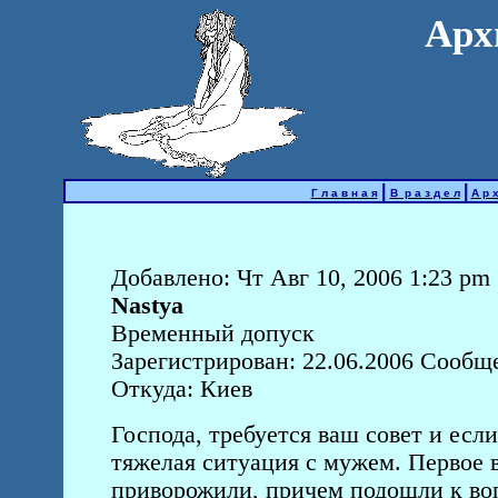
Арх
|
|
Г л а в н а я
В р а з д е л
А р х
Добавлено: Чт Авг 10, 2006 1:23 pm
Nastya
Временный допуск
Зарегистрирован: 22.06.2006 Сообщ
Откуда: Киев
Господа, требуется ваш совет и есл
тяжелая ситуация с мужем. Первое в
приворожили, причем подошли к воп