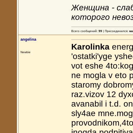
Женщина - сла
которого нево
Всего сообщений:
99
| Присоединился:
ма
angelina
Karolinka
energo
Newbie
'ostatki'yge ysh
vot eshe 4to:ko
ne mogla v eto p
staromy dobrom
raz.vizov 12 dyx
avanabil i t.d. 
sly4ae mne.moge
provodnikom,4to 
inogda podpitivau