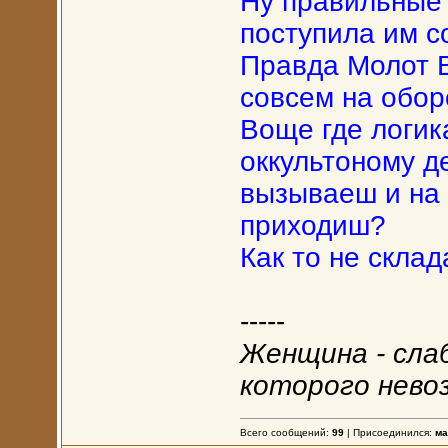
Ну правильные 
поступила им с
Правда Молот В
совсем на оборо
Воще где логик
оккультоному де
вызываеш и на
приходиш?
Как то не скла
-----
Женщина - сла
которого нево
Всего сообщений:
99
| Присоединился:
ма