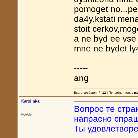
pomoget no...pe
da4y.kstati men
stoit cerkov,mog
a ne byd ee vse 
mne ne bydet ly4
-----
ang
Всего сообщений:
12
| Присоединился:
ию
Karolinka
Вопрос те стра
Newbie
напрасно спра
Ты удовлетворе