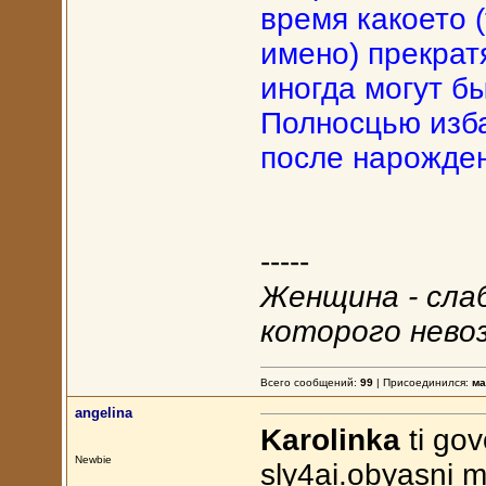
время какоето 
имено) прекрат
иногда могут б
Полносцью изба
после нарожден
-----
Женщина - сла
которого нево
Всего сообщений:
99
| Присоединился:
ма
angelina
Karolinka
ti gov
Newbie
sly4ai.obyasni m