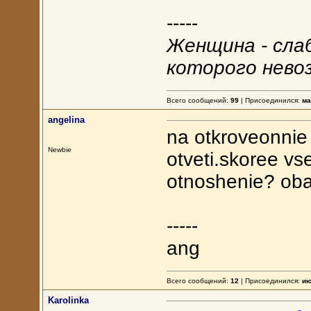
-----
Женщина - сла
которого нево
Всего сообщений:
99
| Присоединился:
ма
angelina
na otkroveonnie
Newbie
otveti.skoree vs
otnoshenie? oba
-----
ang
Всего сообщений:
12
| Присоединился:
ию
Karolinka