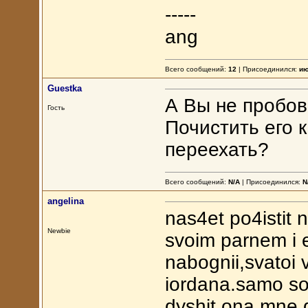
-----
ang
Всего сообщений:
12
| Присоединился:
ию
Guestka
А Вы не пробов
Гость
Почистить его 
переехать?
Всего сообщений:
N/A
| Присоединился:
N
angelina
nas4et po4istit 
Newbie
svoim parnem i
nabognii,svatoi 
iordana.samo so
dyshit,ona mne d