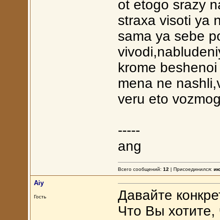
ot etogo srazy n
straxa visoti ya 
sama ya sebe po
vivodi,nabludeni
krome beshenoi t
mena ne nashli
veru eto vozmog
-----
ang
Всего сообщений:
12
| Присоединился:
ию
Aiy
Давайте конкре
Гость
Что Вы хотите,