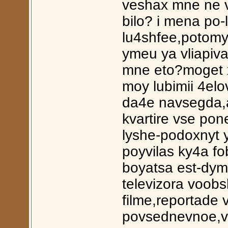
veshax mne ne ve
bilo? i mena po
lu4shfee,potomy
ymeu ya vliapiv
mne eto?moget x
moy lubimii 4elo
da4e navsegda,a
kvartire vse pon
lyshe-podoxnyt 
poyvilas ky4a fo
boyatsa est-dym
televizora voob
filme,reportade v
povsednevnoe,vs