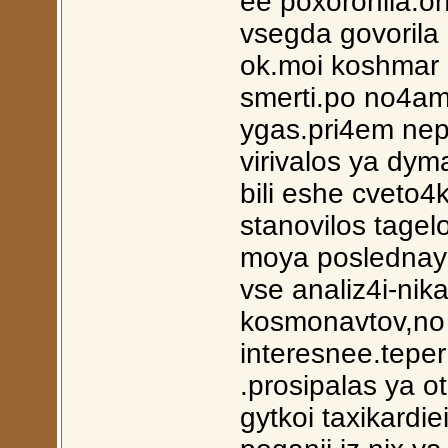
ee poxoronila.o
vsegda govorila
ok.moi koshmar 
smerti.po no4am
ygas.pri4em nep
virivalos ya dym
bili eshe cveto4
stanovilos tagelo
moya poslednaya
vse analiz4i-nik
kosmonavtov,no
interesnee.tepe
.prosipalas ya ot
gytkoi taxikardiei