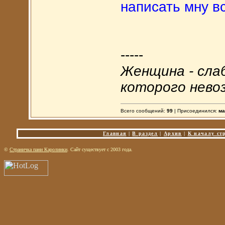
написать мну вс
-----
Женщина - сла
которого нево
Всего сообщений:
99
| Присоединился:
ма
Главная
|
В раздел
|
Архив
|
К началу ст
©
Страничка пани Каролинки
. Сайт существует с 2003 года.