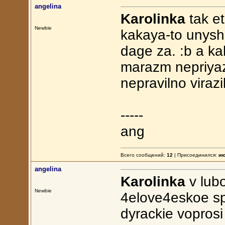
angelina
Karolinka
tak e
Newbie
kakaya-to unysh
dage za. :b a ka
marazm nepriyaz
nepravilno virazi
-----
ang
Всего сообщений:
12
| Присоединился:
ию
angelina
Karolinka
v lub
Newbie
4elove4eskoe sp
dyrackie voprosi