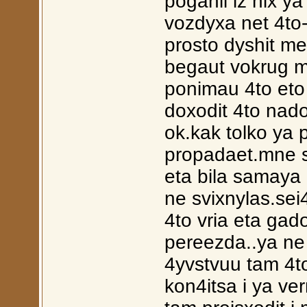
poganii iz nix y
vozdyxa net 4to
prosto dyshit me
begaut vokrug m
ponimau 4to eto 
doxodit 4to nado 
ok.kak tolko ya 
propadaet.mne s
eta bila samaya 
ne svixnylas.sei4
4to vria eta gado
pereezda..ya ne 
4yvstvuu tam 4to
kon4itsa i ya ve