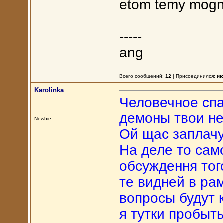
etom temy mogno 
-----
ang
Всего сообщений:
12
| Присоединился:
ию
Karolinka
Человечное спас
демоны твои не
Newbie
Ой щас заплачу!
На деле то сам
обсуждення тог
те видней в рам
вопросы будут 
я тутки пробыть