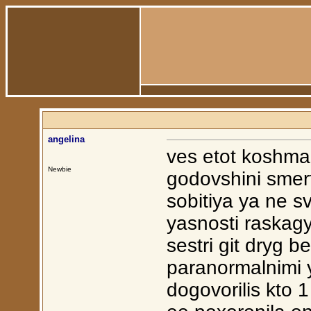
angelina
ves etot koshma
Newbie
godovshini smerti
sobitiya ya ne s
yasnosti raskagy
sestri git dryg 
paranormalnimi 
dogovorilis kto 