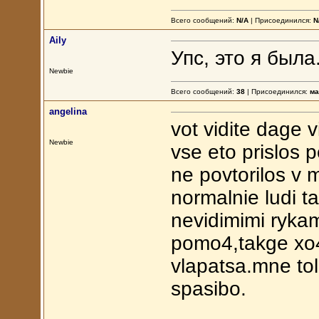
Всего сообщений:
N/A
| Присоединился:
N
Aily
Упс, это я была
Newbie
Всего сообщений:
38
| Присоединился:
ма
angelina
vot vidite dage 
Newbie
vse eto prislos 
ne povtorilos v 
normalnie ludi 
nevidimimi rykam
pomo4,takge xo4y
vlapatsa.mne tol
spasibo.