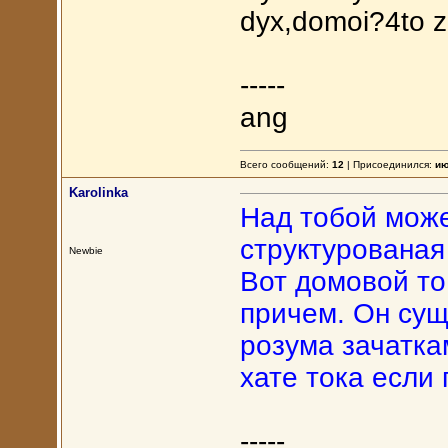
dyx,domoi?4to z
-----
ang
Всего сообщений:
12
| Присоединился:
ию
Karolinka
Над тобой мож
структурованая
Newbie
Вот домовой то
причем. Он сущ
розума зачатка
хате тока если 
-----