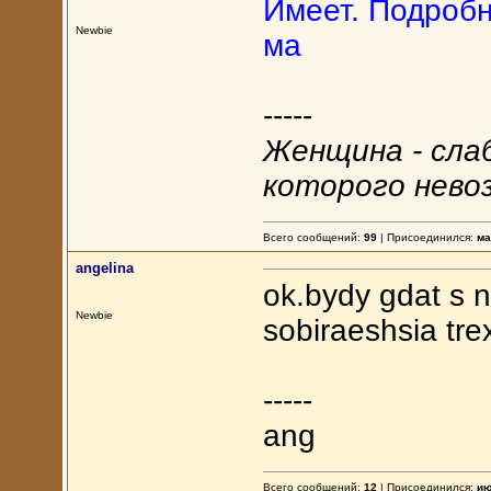
Имеет. Подробн
Newbie
ма
-----
Женщина - сла
которого нево
Всего сообщений:
99
| Присоединился:
ма
angelina
ok.bydy gdat s 
Newbie
sobiraeshsia tre
-----
ang
Всего сообщений:
12
| Присоединился:
ию