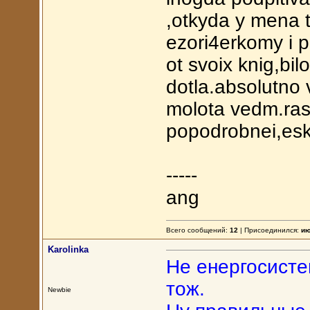
,otkyda y mena 
ezori4erkomy i 
ot svoix knig,bil
dotla.absolutno 
molota vedm.ra
popodrobnei,esk
-----
ang
Всего сообщений:
12
| Присоединился:
ию
Karolinka
Не енергосисте
тож.
Newbie