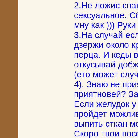
2.Не ложис спа
сексуальное. С
мну как ))) Руки
3.На случай ес
дзержи около к
перца. И кеды 
откусывай добж
(ето может слу
4). Знаю не пр
приятновей? За
Если желудок у
пройдет можлив
выпить сткан м
Скоро твои пос