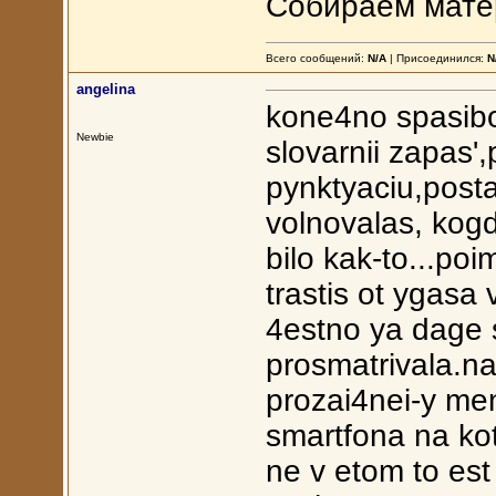
Собираем матер
Всего сообщений:
N/A
| Присоединился:
N
angelina
kone4no spasibo z
Newbie
slovarnii zapas'
pynktyaciu,posta
volnovalas, kogd
bilo kak-to...po
trastis ot ygasa
4estno ya dage 
prosmatrivala.na
prozai4nei-y me
smartfona na kot
ne v etom to est 