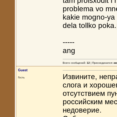
tam proisxodit 
problema vo mne
kakie mogno-ya p
dela tollko poka
-----
ang
Всего сообщений:
12
| Присоединился:
ию
Guest
Извините, непр
Гость
слога и хороше
отсутствием пун
российским ме
недоверие.