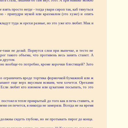
вать стала, лишний бо там вкус этот. А при навыке можно
 взять просто негде - тогда увари сироп так, каб тянуться
но - припудри мукой или крахмалом (это хуже) и опять
кладут туда ж орехи разные, но это уже кто любит. Мак и
-таки не делай. Порвутся слои при выпечке, и тесто не
рог такого объема, что противень весь занять станет. А
за другом.
оно вообще-то потребно, кроме корочки блестящей? Зато
ожно ограничить вроде тортика формочкой бумажной или ж
сыпают еще верх вкусным всяким, чем хочется. Орехами
 Если любит кто изюмом или цукатами посыпать, то это
постоял в тепле прикрытый до того как в печь ставить, и
ни он печется, я никогда не замеряла. Всегда не на время
 должны сидеть глубоко, но не протыкать пирог до конца.