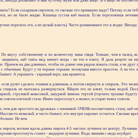
уть, иногда добавляют в мак чуточку муки или даже яйцо. Я б яйцо не посовето
енить? Если сахарным сиропом, то сколько его примерно надо? Патоку если тебе
ился, но не было жидко. Кашица густая каб вышла. Если переложишь нечаян
чше порезать его, а не целый класть). Часто размачивают его в водке. Иногда 
о вкусу собственному и по количеству мака глядя. Тоньше, чем в палец, все
ащипать, каб таять мед начнет когда - не тек в плиту. Я дала рецепт на пи
че. Причем на два длинных, чтобы по длине они рядом лежать стали, а не друг 
 с обычным. Будут у тя черные горькие лохмушки вместо красоты. А на что 
бывает. А украшать - украшай верх, как нравится.
, если рулет сделать тонким и длинным, а потом свернуть в спираль. Это м
ы спираль не пыталась развернуться. Яйцом это не клеят, только водой. По
арной, стружкой кокосовой, шкуркой лимона тертой (горчить трошки будет).
я совсем плотной стала. Иначе пересохнут, а может, и сгорят вовсе совсем.
, чем для простого на дрожжах с начинкой. ОЧЕНЬ посоветовать стану, каб он 
Массив-то немалый, и часто бывает, что внутри сыроват остается. Сколько време
 больше. Не вем.
пила пироги, воткни вдоль длины пирога 4-5 чистых лучинок по центру. Лучинки
ерхняя просохнуть станет - выдерни лучинки. Вода лишняя с меда поуйдет.