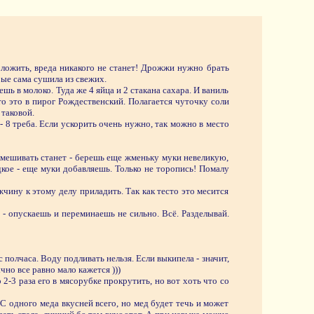
оложить, вреда никакого не станет! Дрожжи нужно брать
ые сама сушила из свежих.
ь в молоко. Туда же 4 яйца и 2 стакана сахара. И ваниль
то это в пирог Рождественский. Полагается чуточку соли
 таковой.
 8 треба. Если ускорить очень нужно, так можно в место
омешивать станет - берешь еще жменьку муки невеликую,
кое - еще муки добавляешь. Только не торопись! Помалу
чину к этому делу приладить. Так как тесто это месится
- опускаешь и переминаешь не сильно. Всё. Разделывай.
 полчаса. Воду подливать нельзя. Если выкипела - значит,
чно все равно мало кажется )))
2-3 раза его в мясорубке прокрутить, но вот хоть что со
С одного меда вкусней всего, но мед будет течь и может