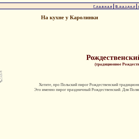
|
|
Г л а в н а я
В р а з д е л
На кухне у Каролинки
Рождественски
(традиционное Рождест
Хотите, про Польский пирог Рождественский традиционн
Это именно пирог праздничный Рождественский. Для Поляко