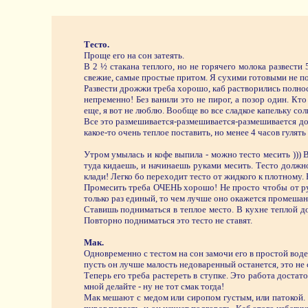
Тесто.
Проще его на сон затеять.
В 2 ½ стакана теплого, но не горячего молока развест
свежие, самые простые притом. Я сухими готовыми не по
Развести дрожжи треба хорошо, каб растворились полност
непременно! Без ванили это не пирог, а позор один. Кт
еще, я вот не люблю. Вообще во все сладкое капельку соли
Все это размешивается-размешивается-размешивается до 
какое-то очень теплое поставить, но менее 4 часов гулять
Утром умылась и кофе выпила - можно тесто месить )))
туда кидаешь, и начинаешь руками месить. Тесто должн
клади! Легко бо переходит тесто от жидкого к плотному. Б
Промесить треба ОЧЕНЬ хорошо! Не просто чтобы от рук 
только раз единый, то чем лучше оно окажется промешано
Ставишь подниматься в теплое место. В кухне теплой д
Повторно подниматься это тесто не ставят.
Мак.
Одновременно с тестом на сон замочи его в простой воде.
пусть он лучше малость недоваренный останется, это не с
Теперь его треба растереть в ступке. Это работа достат
мной делайте - ну не тот смак тогда!
Мак мешают с медом или сиропом густым, или патокой. М