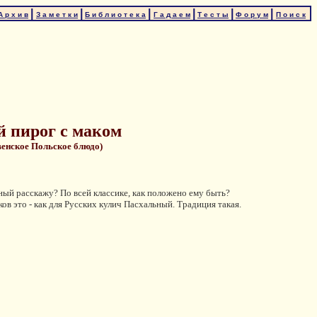
|
|
|
|
|
|
А р х и в
З а м е т к и
Б и б л и о т е к а
Г а д а е м
Т е с т ы
Ф о р у м
П о и с к
й пирог с маком
венское Польское блюдо)
ый расскажу? По всей классике, как положено ему быть?
в это - как для Русских кулич Пасхальный. Традиция такая.