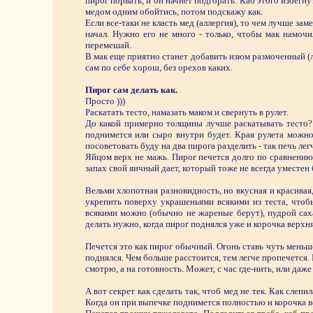
пирог порвать, и он начнет подгорать. Каб этого избегн
медом одним обойтись, потом подскажу как.
Если все-таки не класть мед (аллергия), то чем лучше зам
начал. Нужно его не много - только, чтобы мак намоч
перемешай.
В мак еще приятно станет добавить изюм размоченный (лу
сам по себе хорош, без орехов каких.
Пирог сам делать как.
Просто )))
Раскатать тесто, намазать маком и свернуть в рулет.
До какой примерно толщины лучше раскатывать тесто? П
поднимется или сыро внутри будет. Края рулета можно з
посоветовать буду на два пирога разделить - так печь лег
Яйцом верх не мажь. Пирог печется долго по сравнению
запах свой яичный дает, который тоже не всегда уместен 
Вельми хлопотная разновидность, но вкусная и красивая
укрепить поверху украшеньями всякими из теста, чтоб
всякими можно (обычно не жареные берут), пудрой сах
делать нужно, когда пирог поднялся уже и корочка верхня
Печется это как пирог обычный. Огонь ставь чуть меньше
поднялся. Чем больше расстоится, тем легче пропечется. 
смотрю, а на готовность. Может, с час где-нить, или даже
А вот секрет как сделать так, чтоб мед не тек. Как сле
Когда он при выпечке поднимется полностью и корочка в