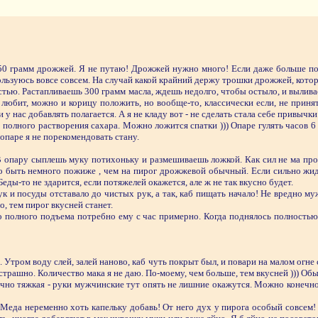
и 50 грамм дрожжей. Я не путаю! Дрожжей нужно много! Если даже больше п
льзуюсь вовсе совсем. На случай какой крайний держу трошки дрожжей, котор
ью. Растапливаешь 300 грамм масла, ждешь недолго, чтобы остыло, и выливаеш
о любит, можно и корицу положить, но вообще-то, классически если, не приня
 у нас добавлять полагается. А я не кладу вот - не сделать стала себе привычки
полного растворения сахара. Можно ложится спатки ))) Опаре гулять часов 6 -
 опаре я не порекомендовать стану.
 В опару сыплешь муку потихоньку и размешиваешь ложкой. Как сил не ма пр
о быть немного пожиже , чем на пирог дрожжевой обычный. Если сильно жид
еды-то не здарится, если потяжелей окажется, але ж не так вкусно будет.
и посуды отставало до чистых рук, а так, каб пищать начало! Не вредно муж
, тем пирог вкусней станет.
о полного подъема потребно ему с час примерно. Когда поднялось полностью 
 Утром воду слей, залей наново, каб чуть покрыт был, и повари на малом огне с
трашно. Количество мака я не даю. По-моему, чем больше, тем вкусней ))) Обы
очно тяжкая - руки мужчинские тут опять не лишние окажутся. Можно конечно 
еда неременно хоть капельку добавь! От него дух у пирога особый совсем! 