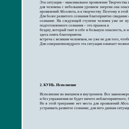
Эта ситуация – максимальное проявление Творчества и
для человека с небольшим уровнем энергии она опас
проявлений Абсолюта, и к творчеству. Поэтому в этой
Для более развитого сознания благоприятно свидание 
сознание. На следующей ступени человек уже не нуж
подготовленного сознания – это прыжок в
бездну, который таит в себе и большую опасность, и 
здесь опять благоприятна
встреча с великим человеком, но уже не для того, что
Для совершенномудрого эта ситуация означает полное 
2. КУНЬ. Исполнение
Исполнение во внешнем и внутреннем. Все закономерно
и без упражнения не будет ничего неблагоприятного; 
Но в этой триграмме нет места для проявлений Абсол
устраивать развитое сознание, для него данная ситуа