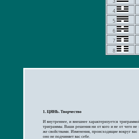
3
4
5
6
7
8
1. ЦЯНЬ. Творчество
И внутреннее, и внешнее характеризуется триграммо
триграммы. Ваши решения ни от кого и не от чего не
же свойствами. Изменения, происходящие вокруг вас 
оно не подчиняет вас себе.