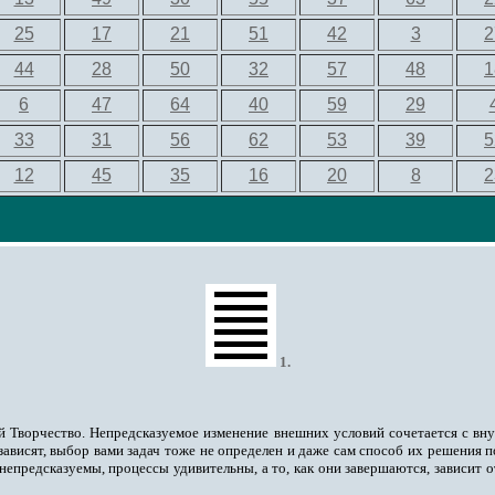
25
17
21
51
42
3
2
44
28
50
32
57
48
1
6
47
64
40
59
29
33
31
56
62
53
39
5
12
45
35
16
20
8
2
1.
й Творчество. Непредсказуемое изменение внешних условий сочетается с в
 зависят, выбор вами задач тоже не определен и даже сам способ их решения 
непредсказуемы, процессы удивительны, а то, как они завершаются, зависит о