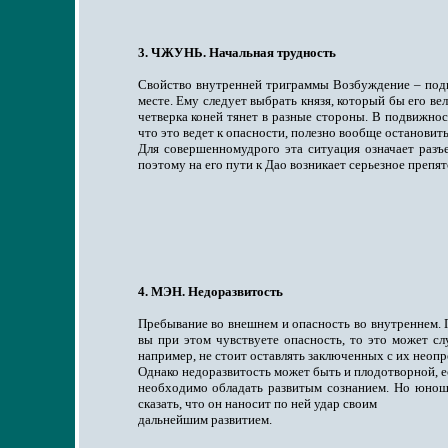
3. ЧЖУНЬ. Начальная трудность
Свойство внутренней триграммы Возбуждение – подви
месте. Ему следует выбрать князя, который бы его ве
четверка коней тянет в разные стороны. В подвижнос
что это ведет к опасности, полезно вообще останови
Для совершенномудрого эта ситуация означает разъ
поэтому на его пути к Дао возникает серьезное препя
4. МЭН. Недоразвитость
Пребывание во внешнем и опасность во внутреннем. П
вы при этом чувствуете опасность, то это может сл
например, не стоит оставлять заключенных с их неоп
Однако недоразвитость может быть и плодотворной, е
необходимо обладать развитым сознанием. Но юноша
сказать, что он наносит по ней удар своим
дальнейшим развитием.