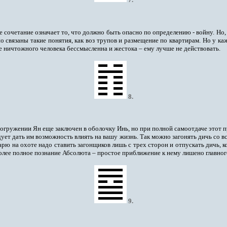
 сочетание означает то, что должно быть опасно по определению - войну. Но,
 связаны такие понятия, как воз трупов и размещение по квартирам. Но у каж
е ничтожного человека бессмысленна и жестока – ему лучше не действовать.
8
.
огружении Ян еще заключен в оболочку Инь, но при полной самоотдаче этот 
дует дать им возможность влиять на вашу жизнь. Так можно загонять дичь со в
рю на охоте надо ставить загонщиков лишь с трех сторон и отпускать дичь, 
лее полное познание Абсолюта – простое приближение к нему лишено главног
9
.