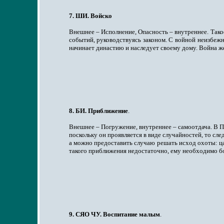
7. ШИ. Войско
Внешнее – Исполнение, Опасность – внутреннее. Такое
событий, руководствуясь законом. С войной неизбежно
начинает династию и наследует своему дому. Война ж
8. БИ. Приближение
.
Внешнее – Погружение, внутреннее – самоотдача. В П
поскольку он проявляется в виде случайностей, то сле
а можно предоставить случаю решать исход охоты: ца
такого приближения недостаточно, ему необходимо бо
9. СЯО ЧУ. Воспитание малым
.