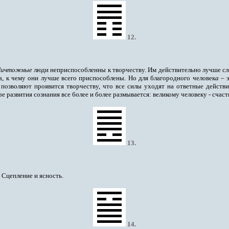
12
.
ичтожные
люди неприспособленны к творчеству. Им действительно лучше сл
а, к чему они лучше всего приспособлены. Но для благородного человек
а
– 
позволяют проявится творчеству, что все силы уходят на ответные действи
 развития сознания все более и более размывается: великому человеку - счаст
13
.
 Сцепление и ясность.
14
.