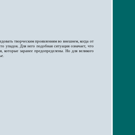
едовать творческим проявлениям во внешнем, когда от
это упадок. Для него подобная ситуация означает, что
я, которые заранее предопределены. Но для великого
ье.