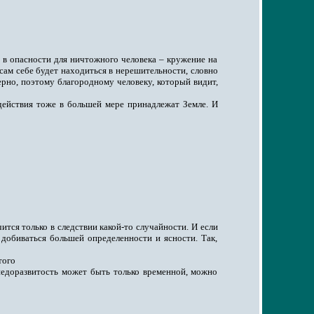
 в опасности для ничтожного человека – кружение на
 сам себе будет находиться в нерешительности, словно
ерно, поэтому благородному человеку, который видит,
действия тоже в большей мере принадлежат Земле. И
тся только в следствии какой-то случайности. И если
 добиваться большей определенности и ясности. Так,
того
недоразвитость может быть только временной, можно