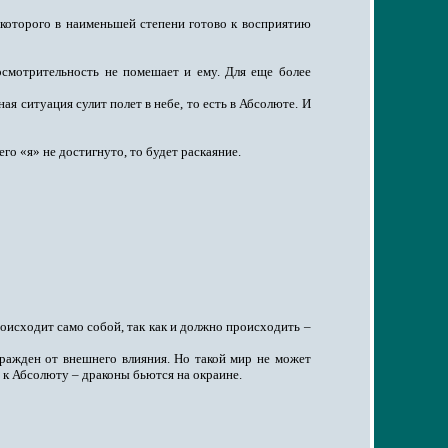
 которого в наименьшей степени готово к восприятию
 осмотрительность не помешает и ему. Для еще более
я ситуация сулит полет в небе, то есть в Абсолюте. И
го «я» не достигнуто, то будет раскаяние.
роисходит само собой, так как и должно происходить –
гражден от внешнего влияния. Но такой мир не может
 к Абсолюту – драконы бьются на окраине.