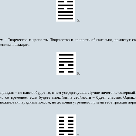
5
.
м – Творчество и крепость. Творчество и крепость обязательно, принесут с
пением и выждать.
6
.
оправдан – не навеки будет то, в чем усердствуешь. Лучше ничего не совершайт
о со временем, если будете спокойны в стойкости – будет счастье. Однак
пожалован парадным поясом, но до конца утреннего приема тебе трижды порву
7
.