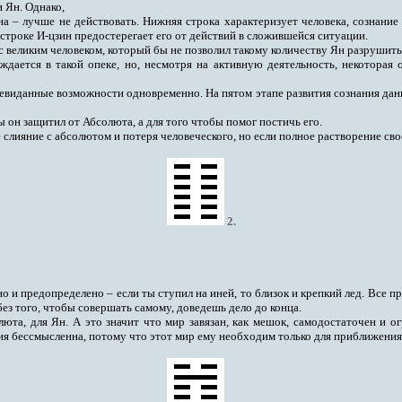
 Ян. Однако,
на – лучше не действовать. Нижняя строка характеризует человека, сознание
 строке И-цзин предостерегает его от действий в сложившейся ситуации.
с великим человеком, который бы не позволил такому количеству Ян разрушить
дается в такой опеке, но, несмотря на активную деятельность, некоторая
невиданные возможности одновременно. На пятом этапе развития сознания данна
бы он защитил от Абсолюта, а для того чтобы помог постичь его.
слияние с абсолютом и потеря человеческого, но если полное растворение свое
2
.
 и предопределено – если ты ступил на иней, то близок и крепкий лед. Все п
без того, чтобы совершать самому, доведешь дело до конца.
юта, для Ян. А это значит что мир завязан
,
как мешок, самодостаточен и о
ция бессмысленна, потому что этот мир ему необходим только для приближения