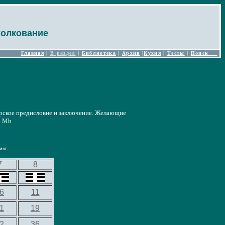
толкование
Главная
|
В раздел
|
Библиотека
|
Архив
|
Кухня
|
Тесты
|
Поиск
рское предисловие и заключение. Желающие
46 Mb
ию.
7
8
6
11
1
19
2
36