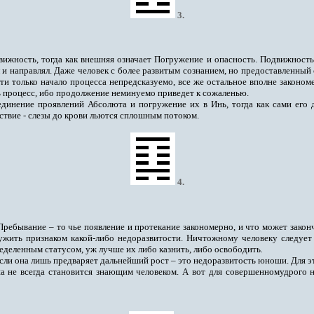
3
.
жность, тогда как внешняя означает Погружение и опасность. Подвижность
л и направлял. Даже человек с более развитым сознанием, но предоставленный
ти только начало процесса непредсказуемо, все же остальное вполне законом
ть процесс, ибо продолжение неминуемо приведет к сожаленью.
единение проявлений Абсолюта и погружение их в Инь, тогда как сами его 
тствие - слезы до крови льются сплошным потоком.
4
.
ребывание – то чье появление и протекание закономерно, и что может закончи
ужить признаком какой-либо недоразвитости. Ничтожному человеку следует
ределенным статусом, уж лучше их либо казнить, либо освободить
.
сли она лишь предваряет дальнейший рост – это недоразвитость юноши. Для э
 не всегда становится знающим человеком. А вот для совершенномудрого 