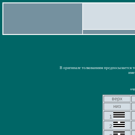
В оригинале толкованиям предпосылается 
име
оп
верх
низ
1
2