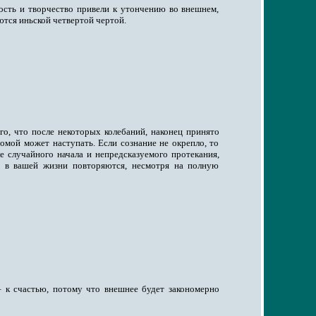
ость и творчество привели к утончению во внешнем,
уются иньской четвертой чертой.
го, что после некоторых колебаний, наконец принято
омой может наступать. Если сознание не окрепло, то
ле случайного начала и непредсказуемого протекания,
и в вашей жизни повторяются, несмотря на полную
 к счастью, потому что внешнее будет закономерно