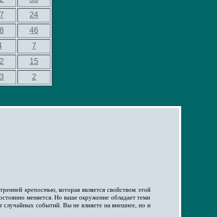
7
24
8
46
4
7
2
15
3
2
нутренней
крепостью
, которая является свойством этой
постоянно меняется. Но ваше окружение обладает теми
т случайных событий. Вы не влияете на внешнее, но и