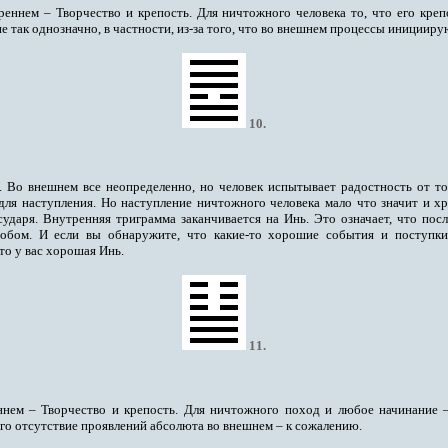
еннем – Творчество и крепость. Для ничтожного человека то, что его креп
 не так однозначно, в частности, из-за того, что во внешнем процессы инициир
10
.
 Во внешнем все неопределенно, но человек испытывает радостность от то
для наступления. Но наступление ничтожного человека мало что значит и хр
сударя. Внутренняя триграмма заканчивается на Инь. Это означает, что пос
собом. И если вы обнаружите, что какие-то хорошие события и поступк
то у вас хорошая Инь.
11
.
ннем – Творчество и крепость. Для ничтожного поход и любое начинание –
го отсутствие проявлений абсолюта во внешнем – к сожалению.