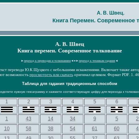
А. В. Швец.
Книга Перемен. Современное 
А. В. Швец
Книга перемен. Современное толкование
►
переход к переводам и толкованиям
◄●►
переход к техникам гадания
◄
текст перевода Ю.К.Щуцкого с небольшими искажениями. Включает также авто
ют возможность
просмотреть или скачать
оригинал целиком. Формат
PDF
. 1. 
Таблица для гадания традиционным способом
ределите нужную гексаграмму и нажмите соответствующую цифру для перехода к толкован
1
2
3
4
5
6
1
43
14
34
9
5
2
10
58
38
54
61
60
4
13
49
30
55
37
63
2