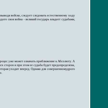
 выводя войско, следует следовать естественному ходу
дого своя война - великий государь владеет судьбами,
процес уже может означать приближение к Абсолюту. А
сех сторон и при этом ее судьба будет предопределена,
которая уходит вперед. Однако для совершенномудрого
о.