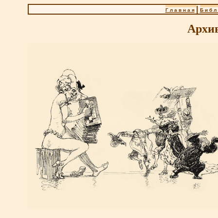
|
Г л а в н а я
Б и б л 
Архи