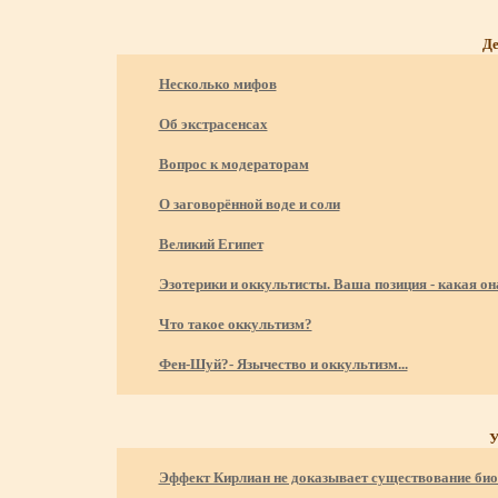
Де
Несколько мифов
Об экстрасенсах
Вопрос к модераторам
О заговорённой воде и соли
Великий Египет
Эзотерики и оккультисты. Ваша позиция - какая он
Что такое оккультизм?
Фен-Шуй?- Язычество и оккультизм...
У
Эффект Кирлиан не доказывает существование био