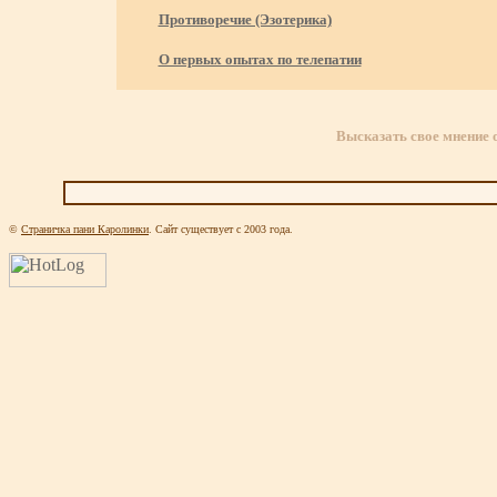
Противоречие (Эзотерика)
О первых опытах по телепатии
Высказать свое мнение 
©
Страничка пани Каролинки
.
Сайт существует с 200
3
года.